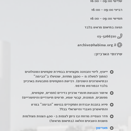
שלישי 09:00 - 16:00
רביעי 09:00 - 16:00
חמישי 09:00 - 16:00
הגעה בתיאום מראש בלבד
03-5266720
archive@habima.org.il
שירותי הארכיון:
ייעוץ, ליווי והכוונה מקצועית בבחירת טקסטים ומונולוגים
(מתוך למעלה מ – 3500 מחזות, שהועלו ב"הבימה"
ובתיאטרונים השונים). רכישת הטקסטים מתבצעת בארכיון
בלבד ובפורמט מודפס.
איתור והנגשת חומרי ארכיון נדירים
(
ספרים, טקסטים,
מסמכים, תמונות, קבצי שמע, סרטים תיעודיים והיסטוריים)
סיוע בהכנת עבודות ותחקירים בנושא "הבימה" בפרט
והתיאטרון העברי והישראלי בכלל
.
חדר הצפייה מרווח ובו ניתן לצפות ב- 400 הצגות מצולמות
משנות השבעים והלאה (בתיאום מראש!)
תעריפון