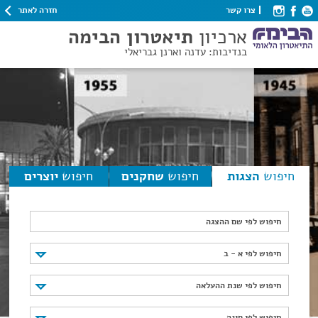
חזרה לאתר
צרו קשר
ארכיון
תיאטרון הבימה
בנדיבות: עדנה וארנן גבריאלי
חיפוש
הצגות
חיפוש
שחקנים
חיפוש
יוצרים
חיפוש לפי שם ההצגה
חיפוש לפי א - ב
חיפוש לפי א - ב
חיפוש לפי שנת ההעלאה
חיפוש לפי שנת ההעלאה
חיפוש לפי סוגה
חיפוש לפי סוגה