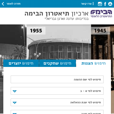
חזרה לאתר
צרו קשר
ארכיון
תיאטרון הבימה
בנדיבות: עדנה וארנן גבריאלי
חיפוש
הצגות
חיפוש
שחקנים
חיפוש
יוצרים
חיפוש לפי שם ההצגה
חיפוש לפי א - ב
חיפוש לפי א - ב
חיפוש לפי שנת ההעלאה
חיפוש לפי שנת ההעלאה
חיפוש לפי סוגה
חיפוש לפי סוגה