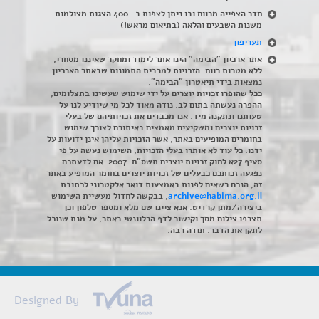
חדר הצפייה מרווח ובו ניתן לצפות ב- 400 הצגות מצולמות
משנות השבעים והלאה (בתיאום מראש!)
תעריפון
אתר ארכיון "הבימה" הינו אתר לימוד ומחקר שאיננו מסחרי,
ללא מטרות רווח. הזכויות למרבית התמונות שבאתר הארכיון
נמצאות בידי תיאטרון "הבימה".
ככל שהופרו זכויות יוצרים על ידי שימוש שעשינו בתצלומים,
ההפרה נעשתה בתום לב. נודה מאוד לכל מי שיודיע לנו על
טעותנו ונתקנה מיד. אנו מכבדים את זכויותיהם של בעלי
זכויות יוצרים ומשקיעים מאמצים באיתורם לצורך שימוש
בחומרים המופיעים באתר, אשר הזכויות עליהן אינן ידועות על
ידנו. כל עוד לא אותרו בעלי הזכויות, השימוש נעשה על פי
סעיף 27א לחוק זכויות יוצרים תשס"ח-2007. אם לדעתכם
נפגעה זכותכם כבעלים של זכויות יוצרים בחומר המופיע באתר
זה, הנכם רשאים לפנות באמצעות דואר אלקטרוני לכתובת:
archive@habima.org.il
, בבקשה לחדול מעשיית השימוש
ביצירה/מתן קרדיט. אנא ציינו שם מלא ומספר טלפון וכן
תצרפו צילום מסך וקישור לדף הרלוונטי באתר, על מנת שנוכל
לתקן את הדבר. תודה רבה.
Designed By