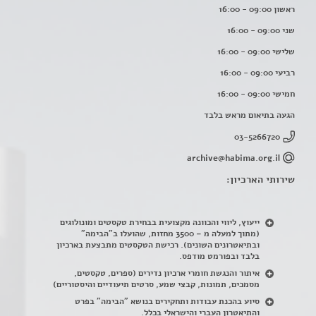
ראשון 09:00 - 16:00
שני 09:00 - 16:00
שלישי 09:00 - 16:00
רביעי 09:00 - 16:00
חמישי 09:00 - 16:00
הגעה בתיאום מראש בלבד
03-5266720
archive@habima.org.il
שירותי הארכיון:
ייעוץ, ליווי והכוונה מקצועית בבחירת טקסטים ומונולוגים
(מתוך למעלה מ – 3500 מחזות, שהועלו ב"הבימה"
ובתיאטרונים השונים). רכישת הטקסטים מתבצעת בארכיון
בלבד ובפורמט מודפס.
איתור והנגשת חומרי ארכיון נדירים
(
ספרים, טקסטים,
מסמכים, תמונות, קבצי שמע, סרטים תיעודיים והיסטוריים)
סיוע בהכנת עבודות ותחקירים בנושא "הבימה" בפרט
והתיאטרון העברי והישראלי בכלל
.