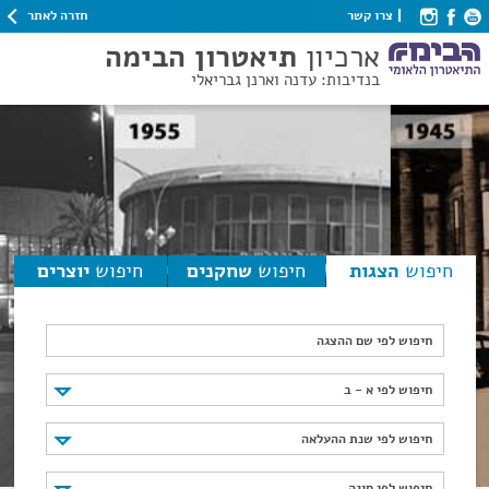
חזרה לאתר
צרו קשר
ארכיון
תיאטרון הבימה
בנדיבות: עדנה וארנן גבריאלי
חיפוש
הצגות
חיפוש
שחקנים
חיפוש
יוצרים
חיפוש לפי שם ההצגה
חיפוש לפי א - ב
חיפוש לפי א - ב
חיפוש לפי שנת ההעלאה
חיפוש לפי שנת ההעלאה
חיפוש לפי סוגה
חיפוש לפי סוגה