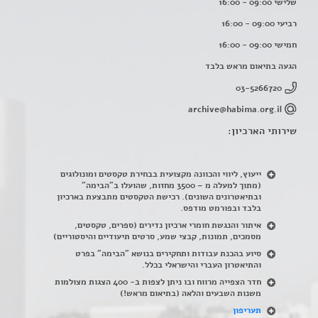
שלישי 09:00 - 16:00
רביעי 09:00 - 16:00
חמישי 09:00 - 16:00
הגעה בתיאום מראש בלבד
03-5266720
archive@habima.org.il
שירותי הארכיון:
ייעוץ, ליווי והכוונה מקצועית בבחירת טקסטים ומונולוגים
(מתוך למעלה מ – 3500 מחזות, שהועלו ב"הבימה"
ובתיאטרונים השונים). רכישת הטקסטים מתבצעת בארכיון
בלבד ובפורמט מודפס.
איתור והנגשת חומרי ארכיון נדירים
(
ספרים, טקסטים,
מסמכים, תמונות, קבצי שמע, סרטים תיעודיים והיסטוריים)
סיוע בהכנת עבודות ותחקירים בנושא "הבימה" בפרט
והתיאטרון העברי והישראלי בכלל
.
חדר הצפייה מרווח ובו ניתן לצפות ב- 400 הצגות מצולמות
משנות השבעים והלאה (בתיאום מראש!)
תעריפון