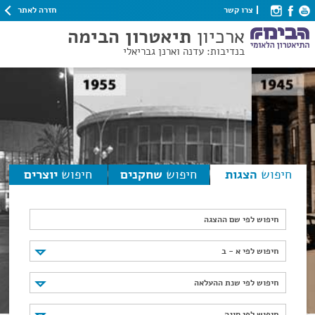
חזרה לאתר
צרו קשר
ארכיון
תיאטרון הבימה
בנדיבות: עדנה וארנן גבריאלי
חיפוש
הצגות
חיפוש
שחקנים
חיפוש
יוצרים
חיפוש לפי שם ההצגה
חיפוש לפי א - ב
חיפוש לפי א - ב
חיפוש לפי שנת ההעלאה
חיפוש לפי שנת ההעלאה
חיפוש לפי סוגה
חיפוש לפי סוגה