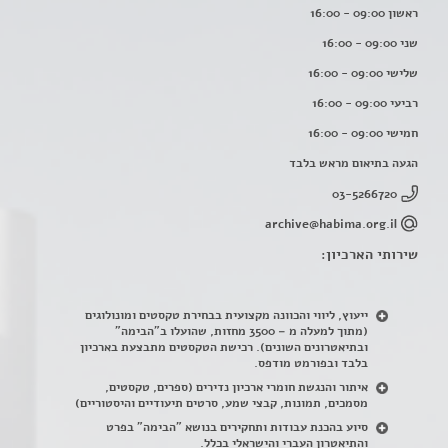
ראשון 09:00 - 16:00
שני 09:00 - 16:00
שלישי 09:00 - 16:00
רביעי 09:00 - 16:00
חמישי 09:00 - 16:00
הגעה בתיאום מראש בלבד
03-5266720
archive@habima.org.il
שירותי הארכיון:
ייעוץ, ליווי והכוונה מקצועית בבחירת טקסטים ומונולוגים
(מתוך למעלה מ – 3500 מחזות, שהועלו ב"הבימה"
ובתיאטרונים השונים). רכישת הטקסטים מתבצעת בארכיון
בלבד ובפורמט מודפס.
איתור והנגשת חומרי ארכיון נדירים
(
ספרים, טקסטים,
מסמכים, תמונות, קבצי שמע, סרטים תיעודיים והיסטוריים)
סיוע בהכנת עבודות ותחקירים בנושא "הבימה" בפרט
והתיאטרון העברי והישראלי בכלל
.