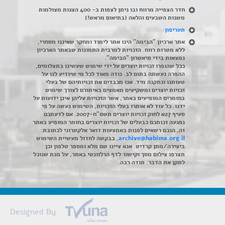
חדר הצפייה מרווח ובו ניתן לצפות ב- 400 הצגות מצולמות
משנות השבעים והלאה (בתיאום מראש!)
תעריפון
אתר ארכיון "הבימה" הינו אתר לימוד ומחקר שאיננו מסחרי,
ללא מטרות רווח. הזכויות למרבית התמונות שבאתר הארכיון
נמצאות בידי תיאטרון "הבימה".
ככל שהופרו זכויות יוצרים על ידי שימוש שעשינו בתצלומים,
ההפרה נעשתה בתום לב. נודה מאוד לכל מי שיודיע לנו על
טעותנו ונתקנה מיד. אנו מכבדים את זכויותיהם של בעלי
זכויות יוצרים ומשקיעים מאמצים באיתורם לצורך שימוש
בחומרים המופיעים באתר, אשר הזכויות עליהן אינן ידועות על
ידנו. כל עוד לא אותרו בעלי הזכויות, השימוש נעשה על פי
סעיף 27א לחוק זכויות יוצרים תשס"ח-2007. אם לדעתכם
נפגעה זכותכם כבעלים של זכויות יוצרים בחומר המופיע באתר
זה, הנכם רשאים לפנות באמצעות דואר אלקטרוני לכתובת:
archive@habima.org.il
, בבקשה לחדול מעשיית השימוש
ביצירה/מתן קרדיט. אנא ציינו שם מלא ומספר טלפון וכן
תצרפו צילום מסך וקישור לדף הרלוונטי באתר, על מנת שנוכל
לתקן את הדבר. תודה רבה.
Designed By