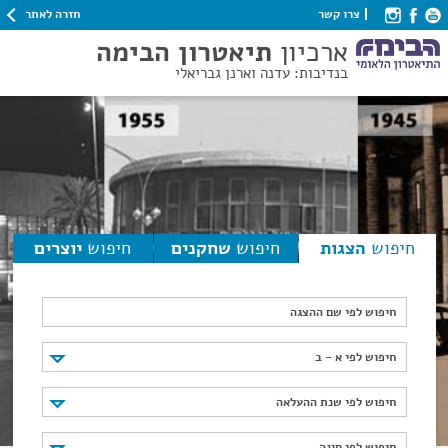
חזרה לאתר
צרו קשר
ארכיון
תיאטרון הבימה
בנדיבות: עדנה וארנן גבריאלי
חיפוש
הצגות
חיפוש
שחקנים
חיפוש
יוצרים
חיפוש לפי שם ההצגה
חיפוש לפי א - ב
חיפוש לפי א - ב
חיפוש לפי שנת ההעלאה
חיפוש לפי שנת ההעלאה
חיפוש לפי סוגה
חיפוש לפי סוגה