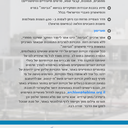
מסמכים, תמונות, קבצי שמע, סרטים תיעודיים והיסטוריים)
סיוע בהכנת עבודות ותחקירים בנושא "הבימה" בפרט
והתיאטרון העברי והישראלי בכלל
.
חדר הצפייה מרווח ובו ניתן לצפות ב- 400 הצגות מצולמות
משנות השבעים והלאה (בתיאום מראש!)
תעריפון
אתר ארכיון "הבימה" הינו אתר לימוד ומחקר שאיננו מסחרי,
ללא מטרות רווח. הזכויות למרבית התמונות שבאתר הארכיון
נמצאות בידי תיאטרון "הבימה".
ככל שהופרו זכויות יוצרים על ידי שימוש שעשינו בתצלומים,
ההפרה נעשתה בתום לב. נודה מאוד לכל מי שיודיע לנו על
טעותנו ונתקנה מיד. אנו מכבדים את זכויותיהם של בעלי
זכויות יוצרים ומשקיעים מאמצים באיתורם לצורך שימוש
בחומרים המופיעים באתר, אשר הזכויות עליהן אינן ידועות על
ידנו. כל עוד לא אותרו בעלי הזכויות, השימוש נעשה על פי
סעיף 27א לחוק זכויות יוצרים תשס"ח-2007. אם לדעתכם
נפגעה זכותכם כבעלים של זכויות יוצרים בחומר המופיע באתר
זה, הנכם רשאים לפנות באמצעות דואר אלקטרוני לכתובת:
archive@habima.org.il
, בבקשה לחדול מעשיית השימוש
ביצירה/מתן קרדיט. אנא ציינו שם מלא ומספר טלפון וכן
תצרפו צילום מסך וקישור לדף הרלוונטי באתר, על מנת שנוכל
לתקן את הדבר. תודה רבה.