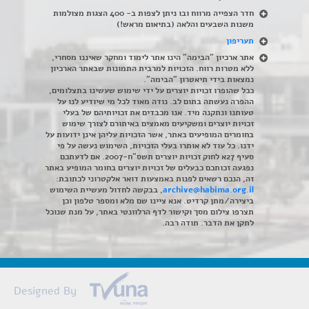
חדר הצפייה מרווח ובו ניתן לצפות ב- 400 הצגות מצולמות
משנות השבעים והלאה (בתיאום מראש!)
תעריפון
אתר ארכיון "הבימה" הינו אתר לימוד ומחקר שאיננו מסחרי,
ללא מטרות רווח. הזכויות למרבית התמונות שבאתר הארכיון
נמצאות בידי תיאטרון "הבימה".
ככל שהופרו זכויות יוצרים על ידי שימוש שעשינו בתצלומים,
ההפרה נעשתה בתום לב. נודה מאוד לכל מי שיודיע לנו על
טעותנו ונתקנה מיד. אנו מכבדים את זכויותיהם של בעלי
זכויות יוצרים ומשקיעים מאמצים באיתורם לצורך שימוש
בחומרים המופיעים באתר, אשר הזכויות עליהן אינן ידועות על
ידנו. כל עוד לא אותרו בעלי הזכויות, השימוש נעשה על פי
סעיף 27א לחוק זכויות יוצרים תשס"ח-2007. אם לדעתכם
נפגעה זכותכם כבעלים של זכויות יוצרים בחומר המופיע באתר
זה, הנכם רשאים לפנות באמצעות דואר אלקטרוני לכתובת:
archive@habima.org.il
, בבקשה לחדול מעשיית השימוש
ביצירה/מתן קרדיט. אנא ציינו שם מלא ומספר טלפון וכן
תצרפו צילום מסך וקישור לדף הרלוונטי באתר, על מנת שנוכל
לתקן את הדבר. תודה רבה.
Designed By