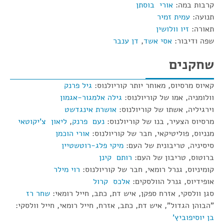
קרבות במה:
אורי בוסתן
תנועה:
עמית זמיר
תאורה:
זיו וולושין
שפה ודיבור:
אסי אשד
,
דן ענבר
שחקנים
קאיוס מרסיוס, מאוחר יותר קוריולנוס:
גיל פרנק
וולומניה, אמו של קוריולנוס:
גילה אלמגור-אגמון
וירגיליה, אשתו של קוריולנוס:
אושרת אינגדשט
מרסיוס הצעיר, בנו של קוריולנוס:
נעם פרנק
,
ליאון צ'יקוטאי
מנניוס, פוליטיקאי, חבר של קוריולנוס:
אורי הוכמן
סיסיניה, טריבונית של העם:
מיקי פלג-רוטשטיין
ברוטוס, טריבון של העם:
רותם קינן
קומיניוס, גנרל רומאי, חבר של קוריולנוס:
רוי מילר
אופידיוס, גנרל הוולסקים:
אלכס קרול
סגן וולסקי, אזרח ספקן, איש דת, כתב, חייל רומאי:
שחר רז
"הבוהן הגדול", איש דת, כתב, אזרח, חייל רומאי, חייל וולסקי:
בן יוסיפוביץ'