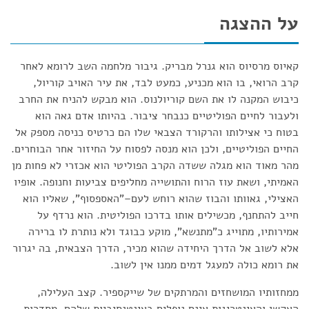
על ההצגה
קאיוס מרסיוס הוא גנרל מבריק. גיבור מלחמה השב לרומא לאחר
קרב הרואי, בו הוא מכניע, כמעט לבד, את עיר האויב קוריול,
כיבוש המקנה לו את השם קוריולנוס. הוא מבקש להניח את החרב
ולעבור לחיים הפוליטיים כנבחר ציבור. בהיותו אדם גאה הוא
בטוח כי אצילותו והרקורד הצבאי שלו הם כרטיס כניסה מספק אל
החיים הפוליטיים, ולכן הוא מנסה לפסוח על החיזור אחר הבוחרים.
מהר מאוד הוא מגלה ששדה הקרב הפוליטי הוא אכזרי לא פחות מן
האמיתי, ושאת עוז הרוח והתושייה מחליפים צביעות וחנופה. אופיו
האצילי, גאוותו והבוז שהוא רוחש לעם–"האספסוף", שאליו הוא
חייב להתחנף, מכשילים אותו בדרכו הפוליטית. הוא נרדף על
אמירותיו, מתוייג כ"מתנשא", מוקע כבוגד ולא נותרת לו ברירה
אלא לשוב אל הדרך היחידה שהוא מכיר, הדרך הצבאית, בה יגרור
את רומא כולה למעגל דמים ממנו אין לשוב.
ממחזותיו המושחזים והמרתקים של שייקספיר. קצב העלילה,