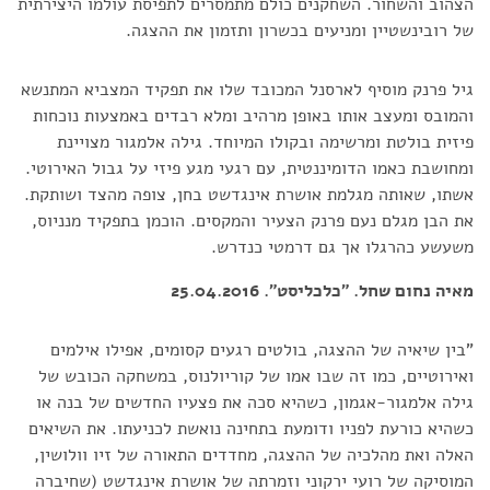
הצהוב והשחור. השחקנים כולם מתמסרים לתפיסת עולמו היצירתית
של רובינשטיין ומניעים בכשרון ותזמון את ההצגה.
גיל פרנק מוסיף לארסנל המכובד שלו את תפקיד המצביא המתנשא
והמובס ומעצב אותו באופן מרהיב ומלא רבדים באמצעות נוכחות
פיזית בולטת ומרשימה ובקולו המיוחד. גילה אלמגור מצויינת
ומחושבת כאמו הדומיננטית, עם רגעי מגע פיזי על גבול האירוטי.
אשתו, שאותה מגלמת אושרת אינגדשט בחן, צופה מהצד ושותקת.
את הבן מגלם נעם פרנק הצעיר והמקסים. הוכמן בתפקיד מנניוס,
משעשע כהרגלו אך גם דרמטי כנדרש.
מאיה נחום שחל. "כלכליסט". 25.04.2016
"בין שיאיה של ההצגה, בולטים רגעים קסומים, אפילו אילמים
ואירוטיים, כמו זה שבו אמו של קוריולנוס, במשחקה הכובש של
גילה אלמגור-אגמון, כשהיא סכה את פצעיו החדשים של בנה או
כשהיא כורעת לפניו ודומעת בתחינה נואשת לכניעתו. את השיאים
האלה ואת מהלכיה של ההצגה, מחדדים התאורה של זיו וולושין,
המוסיקה של רועי ירקוני וזמרתה של אושרת אינגדשט (שחיברה