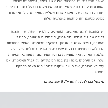
השפה והדיבור. זו במובהק הצגה של במאי, ובשנתיים שלוש
האחרונות עירד רובינשטיין מבסס את מעמדו ובעל כתב יד בימתי
ייחודי. ההצגות שלו אינן יוצרות אשליית מציאות; כולן תיאטרון
כמעט מסוגנן והן סוחפות באנרגיה שלהן.
יש בהצגה זו גם שחקנים, המצוינים כולם עד אחד. זוהי הצגה
גדולה של גיל וגילה: גיל פרנק, קוריולנוס הגאוותן, הבוגד
והמובס, וגילה אלמגור-אגמון, בתפקיד וולומניה, האמא המסרסת
הגדולה, המנופפת בדגלים שערכיה מנוגדים בתכלית לאלה של
אלמגור האדם. היא מצמיתה בחוסר הפשרנות התאוותני והמעוות
שלה, גם היחסים בינה ובין בנה הם פיזיים על גבול האלימות. אם
עוד לא הבנתם, אני חושב ש"קוריולנוס" היא הצגה מרתקת
ומעולה.
מיכאל הנדלזלץ. "הארץ". 14.04.2016