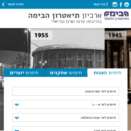
חזרה לאתר
צרו קשר
ארכיון
תיאטרון הבימה
בנדיבות: עדנה וארנן גבריאלי
חיפוש
הצגות
חיפוש
שחקנים
חיפוש
יוצרים
חיפוש לפי שם ההצגה
חיפוש לפי א - ב
חיפוש לפי א - ב
חיפוש לפי שנת ההעלאה
חיפוש לפי שנת ההעלאה
חיפוש לפי סוגה
חיפוש לפי סוגה