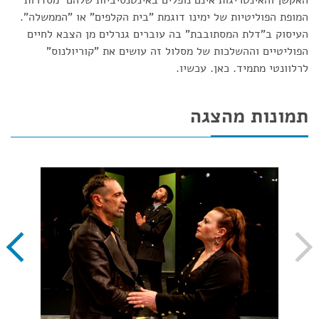
האקשן והאינטריגות אינם נופלים באינטנסיביות שלהם מסדרות
המופת הפוליטיות של ימינו דוגמת "בית הקלפים" או "הממשלה".
העיסוק ב"דלת המסתובבת" בה עוברים גנרלים מן הצבא לחיים
הפוליטיים וההשלכות של מסלול זה עושים את "קוריולנוס"
לרלוונטי מתמיד. כאן. עכשיו.
תמונות מהצגה