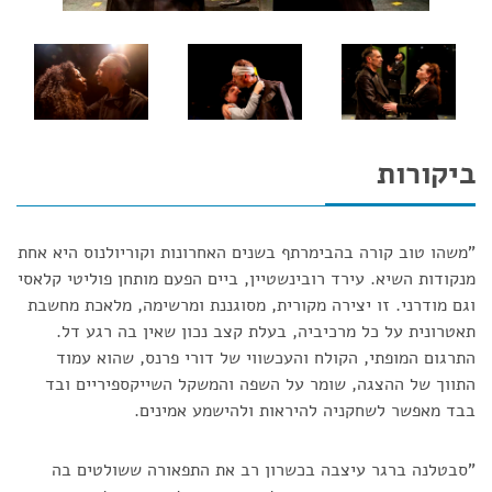
ביקורות
"משהו טוב קורה בהבימרתף בשנים האחרונות וקוריולנוס היא אחת
מנקודות השיא. עירד רובינשטיין, ביים הפעם מותחן פוליטי קלאסי
וגם מודרני. זו יצירה מקורית, מסוגננת ומרשימה, מלאכת מחשבת
תאטרונית על כל מרכיביה, בעלת קצב נכון שאין בה רגע דל.
התרגום המופתי, הקולח והעכשווי של דורי פרנס, שהוא עמוד
התווך של ההצגה, שומר על השפה והמשקל השייקספיריים ובד
בבד מאפשר לשחקניה להיראות ולהישמע אמינים.
"סבטלנה ברגר עיצבה בכשרון רב את התפאורה ששולטים בה