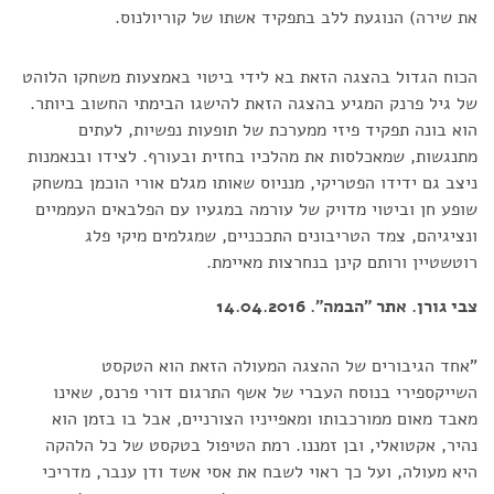
את שירה) הנוגעת ללב בתפקיד אשתו של קוריולנוס.
הכוח הגדול בהצגה הזאת בא לידי ביטוי באמצעות משחקו הלוהט
של גיל פרנק המגיע בהצגה הזאת להישגו הבימתי החשוב ביותר.
הוא בונה תפקיד פיזי ממערכת של תופעות נפשיות, לעתים
מתנגשות, שמאכלסות את מהלכיו בחזית ובעורף. לצידו ובנאמנות
ניצב גם ידידו הפטריקי, מנניוס שאותו מגלם אורי הוכמן במשחק
שופע חן וביטוי מדויק של עורמה במגעיו עם הפלבאים העממיים
ונציגיהם, צמד הטריבונים התככניים, שמגלמים מיקי פלג
רוטשטיין ורותם קינן בנחרצות מאיימת.
צבי גורן. אתר "הבמה". 14.04.2016
"אחד הגיבורים של ההצגה המעולה הזאת הוא הטקסט
השייקספירי בנוסח העברי של אשף התרגום דורי פרנס, שאינו
מאבד מאום ממורכבותו ומאפייניו הצורניים, אבל בו בזמן הוא
נהיר, אקטואלי, ובן זמננו. רמת הטיפול בטקסט של כל הלהקה
היא מעולה, ועל כך ראוי לשבח את אסי אשד ודן ענבר, מדריכי