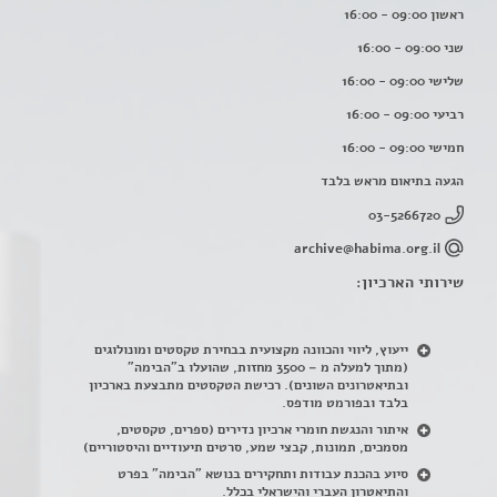
ראשון 09:00 - 16:00
שני 09:00 - 16:00
שלישי 09:00 - 16:00
רביעי 09:00 - 16:00
חמישי 09:00 - 16:00
הגעה בתיאום מראש בלבד
03-5266720
archive@habima.org.il
שירותי הארכיון:
ייעוץ, ליווי והכוונה מקצועית בבחירת טקסטים ומונולוגים
(מתוך למעלה מ – 3500 מחזות, שהועלו ב"הבימה"
ובתיאטרונים השונים). רכישת הטקסטים מתבצעת בארכיון
בלבד ובפורמט מודפס.
איתור והנגשת חומרי ארכיון נדירים
(
ספרים, טקסטים,
מסמכים, תמונות, קבצי שמע, סרטים תיעודיים והיסטוריים)
סיוע בהכנת עבודות ותחקירים בנושא "הבימה" בפרט
והתיאטרון העברי והישראלי בכלל
.