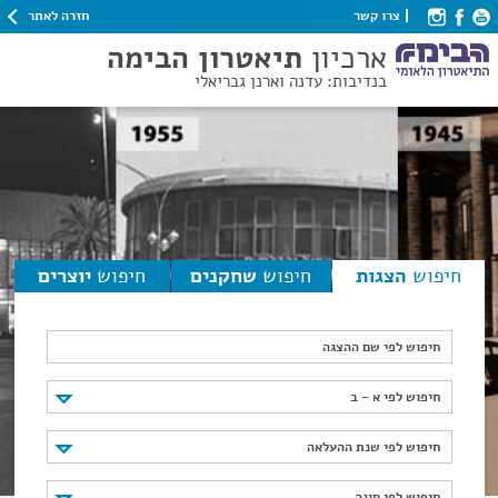
חזרה לאתר
צרו קשר
ארכיון
תיאטרון הבימה
בנדיבות: עדנה וארנן גבריאלי
חיפוש
הצגות
חיפוש
שחקנים
חיפוש
יוצרים
חיפוש לפי שם ההצגה
חיפוש לפי א - ב
חיפוש לפי א - ב
חיפוש לפי שנת ההעלאה
חיפוש לפי שנת ההעלאה
חיפוש לפי סוגה
חיפוש לפי סוגה