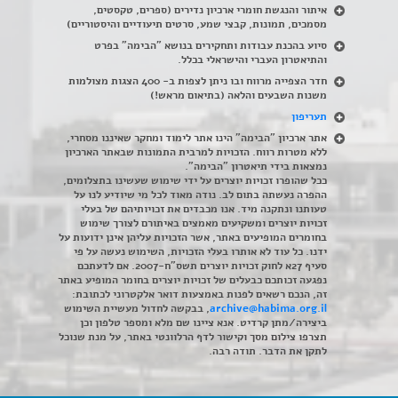
איתור והנגשת חומרי ארכיון נדירים
(
ספרים, טקסטים,
מסמכים, תמונות, קבצי שמע, סרטים תיעודיים והיסטוריים)
סיוע בהכנת עבודות ותחקירים בנושא "הבימה" בפרט
והתיאטרון העברי והישראלי בכלל
.
חדר הצפייה מרווח ובו ניתן לצפות ב- 400 הצגות מצולמות
משנות השבעים והלאה (בתיאום מראש!)
תעריפון
אתר ארכיון "הבימה" הינו אתר לימוד ומחקר שאיננו מסחרי,
ללא מטרות רווח. הזכויות למרבית התמונות שבאתר הארכיון
נמצאות בידי תיאטרון "הבימה".
ככל שהופרו זכויות יוצרים על ידי שימוש שעשינו בתצלומים,
ההפרה נעשתה בתום לב. נודה מאוד לכל מי שיודיע לנו על
טעותנו ונתקנה מיד. אנו מכבדים את זכויותיהם של בעלי
זכויות יוצרים ומשקיעים מאמצים באיתורם לצורך שימוש
בחומרים המופיעים באתר, אשר הזכויות עליהן אינן ידועות על
ידנו. כל עוד לא אותרו בעלי הזכויות, השימוש נעשה על פי
סעיף 27א לחוק זכויות יוצרים תשס"ח-2007. אם לדעתכם
נפגעה זכותכם כבעלים של זכויות יוצרים בחומר המופיע באתר
זה, הנכם רשאים לפנות באמצעות דואר אלקטרוני לכתובת:
archive@habima.org.il
, בבקשה לחדול מעשיית השימוש
ביצירה/מתן קרדיט. אנא ציינו שם מלא ומספר טלפון וכן
תצרפו צילום מסך וקישור לדף הרלוונטי באתר, על מנת שנוכל
לתקן את הדבר. תודה רבה.