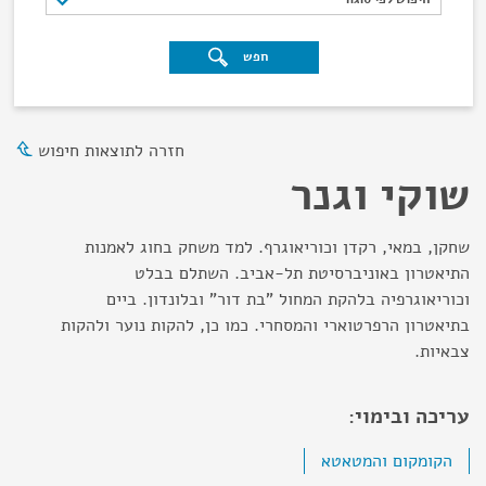
חפש
חזרה לתוצאות חיפוש
שוקי וגנר
שחקן, במאי, רקדן וכוריאוגרף. למד משחק בחוג לאמנות
התיאטרון באוניברסיטת תל-אביב. השתלם בבלט
וכוריאוגרפיה בלהקת המחול "בת דור" ובלונדון. ביים
בתיאטרון הרפרטוארי והמסחרי. כמו כן, להקות נוער ולהקות
צבאיות.
עריכה ובימוי:
הקומקום והמטאטא