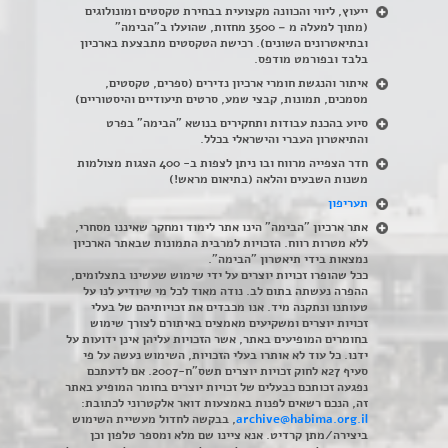
ייעוץ, ליווי והכוונה מקצועית בבחירת טקסטים ומונולוגים
(מתוך למעלה מ – 3500 מחזות, שהועלו ב"הבימה"
ובתיאטרונים השונים). רכישת הטקסטים מתבצעת בארכיון
בלבד ובפורמט מודפס.
איתור והנגשת חומרי ארכיון נדירים
(
ספרים, טקסטים,
מסמכים, תמונות, קבצי שמע, סרטים תיעודיים והיסטוריים)
סיוע בהכנת עבודות ותחקירים בנושא "הבימה" בפרט
והתיאטרון העברי והישראלי בכלל
.
חדר הצפייה מרווח ובו ניתן לצפות ב- 400 הצגות מצולמות
משנות השבעים והלאה (בתיאום מראש!)
תעריפון
אתר ארכיון "הבימה" הינו אתר לימוד ומחקר שאיננו מסחרי,
ללא מטרות רווח. הזכויות למרבית התמונות שבאתר הארכיון
נמצאות בידי תיאטרון "הבימה".
ככל שהופרו זכויות יוצרים על ידי שימוש שעשינו בתצלומים,
ההפרה נעשתה בתום לב. נודה מאוד לכל מי שיודיע לנו על
טעותנו ונתקנה מיד. אנו מכבדים את זכויותיהם של בעלי
זכויות יוצרים ומשקיעים מאמצים באיתורם לצורך שימוש
בחומרים המופיעים באתר, אשר הזכויות עליהן אינן ידועות על
ידנו. כל עוד לא אותרו בעלי הזכויות, השימוש נעשה על פי
סעיף 27א לחוק זכויות יוצרים תשס"ח-2007. אם לדעתכם
נפגעה זכותכם כבעלים של זכויות יוצרים בחומר המופיע באתר
זה, הנכם רשאים לפנות באמצעות דואר אלקטרוני לכתובת:
archive@habima.org.il
, בבקשה לחדול מעשיית השימוש
ביצירה/מתן קרדיט. אנא ציינו שם מלא ומספר טלפון וכן