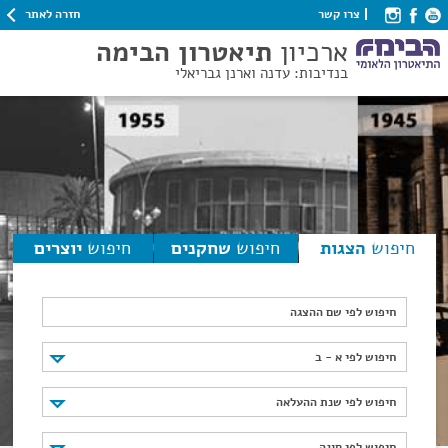
חזרה לאתר
צרו קשר
ארכיון
תיאטרון הבימה
בנדיבות: עדנה וארנן גבריאלי
חיפוש
הצגות
חיפוש
שחקנים
חיפוש
יוצרים
חיפוש לפי שם ההצגה
חיפוש לפי א - ב
חיפוש לפי א - ב
חיפוש לפי שנת ההעלאה
חיפוש לפי שנת ההעלאה
חיפוש לפי סוגה
חיפוש לפי סוגה