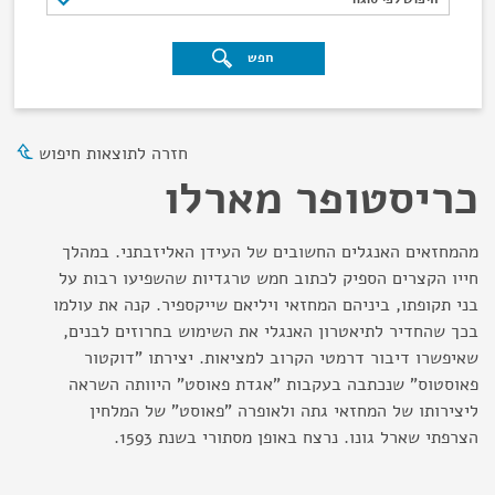
חפש
חזרה לתוצאות חיפוש
כריסטופר מארלו
מהמחזאים האנגלים החשובים של העידן האליזבתני. במהלך
חייו הקצרים הספיק לכתוב חמש טרגדיות שהשפיעו רבות על
בני תקופתו, ביניהם המחזאי ויליאם שייקספיר. קנה את עולמו
בכך שהחדיר לתיאטרון האנגלי את השימוש בחרוזים לבנים,
שאיפשרו דיבור דרמטי הקרוב למציאות. יצירתו "דוקטור
פאוסטוס" שנכתבה בעקבות "אגדת פאוסט" היוותה השראה
ליצירותו של המחזאי גתה ולאופרה "פאוסט" של המלחין
הצרפתי שארל גונו. נרצח באופן מסתורי בשנת 1593.