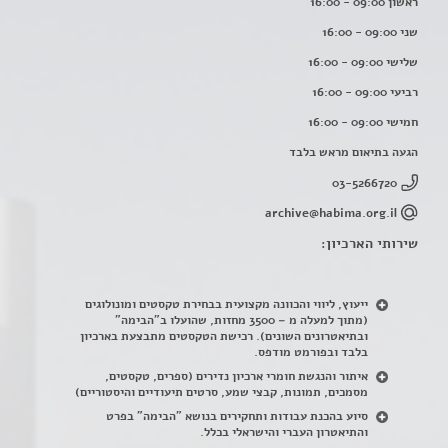
ראשון 09:00 - 16:00
שני 09:00 - 16:00
שלישי 09:00 - 16:00
רביעי 09:00 - 16:00
חמישי 09:00 - 16:00
הגעה בתיאום מראש בלבד
03-5266720
archive@habima.org.il
שירותי הארכיון:
ייעוץ, ליווי והכוונה מקצועית בבחירת טקסטים ומונולוגים
(מתוך למעלה מ – 3500 מחזות, שהועלו ב"הבימה"
ובתיאטרונים השונים). רכישת הטקסטים מתבצעת בארכיון
בלבד ובפורמט מודפס.
איתור והנגשת חומרי ארכיון נדירים
(
ספרים, טקסטים,
מסמכים, תמונות, קבצי שמע, סרטים תיעודיים והיסטוריים)
סיוע בהכנת עבודות ותחקירים בנושא "הבימה" בפרט
והתיאטרון העברי והישראלי בכלל
.