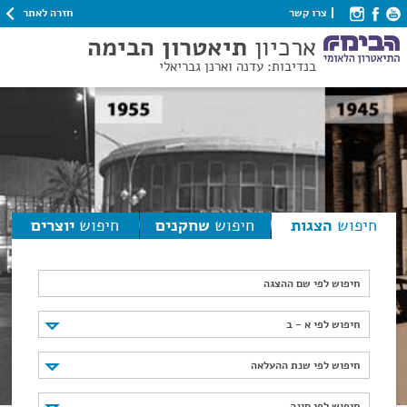
חזרה לאתר
צרו קשר
ארכיון
תיאטרון הבימה
בנדיבות: עדנה וארנן גבריאלי
חיפוש
הצגות
חיפוש
שחקנים
חיפוש
יוצרים
חיפוש לפי שם ההצגה
חיפוש לפי א - ב
חיפוש לפי א - ב
חיפוש לפי שנת ההעלאה
חיפוש לפי שנת ההעלאה
חיפוש לפי סוגה
חיפוש לפי סוגה