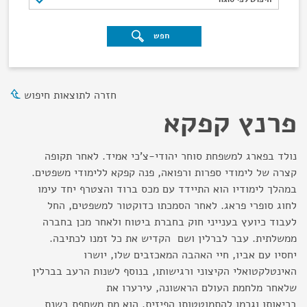
חפש
חזרה לתוצאות חיפוש
פרנץ קפקא
נולד בפארג למשפחת סוחר יהודי-צ'כי אמיד. לאחר תקופה
קצרה של לימודי ספרות ורפואה, פנה קפקא ללימודי משפטים.
במהלך לימודיו הוא התיידד עם מכס ברוד והצטרף יחד עימו
לחוג סופרי פראג. לאחר הסמכתו כדוקטור למשפטים, החל
לעבוד כיועץ בענייני חוק בחברת ביטוח ולאחר מכן בחברה
ממשלתית. עבר לברלין ושם הקדיש את כל זמנו לכתיבה.
יחסיו עם אביו, חיי האהבה המאכזבים שלו, יושרו
האינטלקטואלי הקיצוני ורגישותו, בנוסף לשנות הרעב בברלין
שלאחר מלחמת העולם הראשונה, עירערו את
בריאותו וגרמו להתמוטטותו הפיזית. הוא מת משחפת בשנת