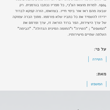
1924. למרות מוצאו הצ'כי, כל ספריו נכתבו בגרמנית. רק
שבעה מהם ראו אור בימי חייו. בצוואתו, הורה קפקא לברוד
ידידו להשמיד את כל כתביו שלא פורסמו. מתוך הכרה עמוקה
של ערך היצירות, הפר ברוד הוראה זו, ערך ופרסם את
"המשפט" ; "הטירה" ו"החומה הסינית הגדולה". "הבימה"
העלתה שתיים מיצירותיו.
על פי:
הטירה
מאת:
המשפט