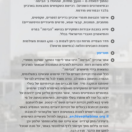
(מתוך למעלה מ – 3500 מחזות, שהועלו ב"הבימה"
ובתיאטרונים השונים). רכישת הטקסטים מתבצעת בארכיון
בלבד ובפורמט מודפס.
איתור והנגשת חומרי ארכיון נדירים
(
ספרים, טקסטים,
מסמכים, תמונות, קבצי שמע, סרטים תיעודיים והיסטוריים)
סיוע בהכנת עבודות ותחקירים בנושא "הבימה" בפרט
והתיאטרון העברי והישראלי בכלל
.
חדר הצפייה מרווח ובו ניתן לצפות ב- 400 הצגות מצולמות
משנות השבעים והלאה (בתיאום מראש!)
תעריפון
אתר ארכיון "הבימה" הינו אתר לימוד ומחקר שאיננו מסחרי,
ללא מטרות רווח. הזכויות למרבית התמונות שבאתר הארכיון
נמצאות בידי תיאטרון "הבימה".
ככל שהופרו זכויות יוצרים על ידי שימוש שעשינו בתצלומים,
ההפרה נעשתה בתום לב. נודה מאוד לכל מי שיודיע לנו על
טעותנו ונתקנה מיד. אנו מכבדים את זכויותיהם של בעלי
זכויות יוצרים ומשקיעים מאמצים באיתורם לצורך שימוש
בחומרים המופיעים באתר, אשר הזכויות עליהן אינן ידועות על
ידנו. כל עוד לא אותרו בעלי הזכויות, השימוש נעשה על פי
סעיף 27א לחוק זכויות יוצרים תשס"ח-2007. אם לדעתכם
נפגעה זכותכם כבעלים של זכויות יוצרים בחומר המופיע באתר
זה, הנכם רשאים לפנות באמצעות דואר אלקטרוני לכתובת:
archive@habima.org.il
, בבקשה לחדול מעשיית השימוש
ביצירה/מתן קרדיט. אנא ציינו שם מלא ומספר טלפון וכן
תצרפו צילום מסך וקישור לדף הרלוונטי באתר, על מנת שנוכל
לתקן את הדבר. תודה רבה.