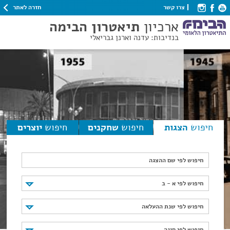
חזרה לאתר
צרו קשר
ארכיון
תיאטרון הבימה
בנדיבות: עדנה וארנן גבריאלי
חיפוש
הצגות
חיפוש
שחקנים
חיפוש
יוצרים
חיפוש לפי שם ההצגה
חיפוש לפי א - ב
חיפוש לפי א - ב
חיפוש לפי שנת ההעלאה
חיפוש לפי שנת ההעלאה
חיפוש לפי סוגה
חיפוש לפי סוגה