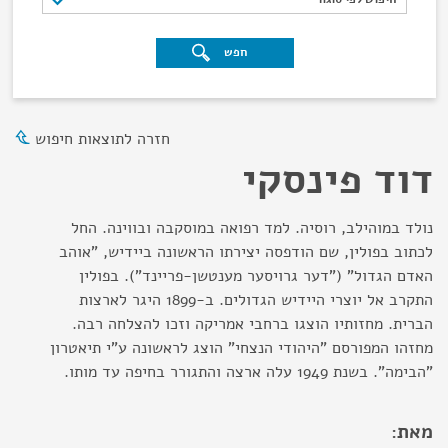
חפש
חזרה לתוצאות חיפוש
דוד פינסקי
נולד במוהילב, רוסיה. למד רפואה במוסקבה ובווינה. החל
לכתוב בפולין, שם הודפסה יצירתו הראשונה ביידיש, "אוהב
האדם הגדול" ("דער גרויסער מענטשן-פריינד"). בפולין
התקרב אל יוצרי היידיש הגדולים. ב-1899 היגר לארצות
הברית. מחזותיו הוצגו ברחבי אמריקה וזכו להצלחה רבה.
מחזהו המפורסם "היהודי הנצחי" הוצג לראשונה ע"י תיאטרון
"הבימה". בשנת 1949 עלה ארצה והתגורר בחיפה עד מותו.
מאת: