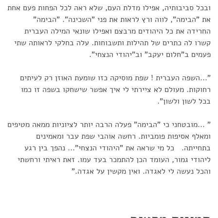
ובכל סביבותיה, אפילו מדלת העם, שלא ראה לכל הפחות פעם אחת
את "הבימה", לווה ורץ לראות את פני "השכינה". "הבימה"
החרידה את כל היהודים מרבצם ואפילו שונאי המילה העברית
קשרו לה כתרים של תהילות ותשבוחות. עלה בחלקי לראותה שתי
פעמים ב"חלום יעקב" וב"יהודי הנצחי".
"...השפה העברית ! שפת מוסיקה כזו שומעת האוזן רק לעיתים
רחוקות. מעולם לא ציירתי לי איך אפשר שישחקו בשפה זו כמו
בכל לשון ולשון".
" ...מובטחני כי "הבימה" פעלה הרבה יותר לציוניות ממאה מטיפים
ומאלף אסיפות פומביות. רחשה אוהבי שפת עבר ומאמינים
בתחייתה. כל מי שראה את "היהודי הנצחי"... נהפך בין רגע
ליהודי גמור, העומד הכן להתמכר בעד עמו. זאת ראיתי ורחשתי
והכל נעשה לי לאגדה. ואין מקשין על אגדה."