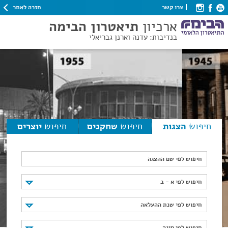
חזרה לאתר
צרו קשר
ארכיון
תיאטרון הבימה
בנדיבות: עדנה וארנן גבריאלי
חיפוש
הצגות
חיפוש
שחקנים
חיפוש
יוצרים
חיפוש לפי שם ההצגה
חיפוש לפי א - ב
חיפוש לפי א - ב
חיפוש לפי שנת ההעלאה
חיפוש לפי שנת ההעלאה
חיפוש לפי סוגה
חיפוש לפי סוגה