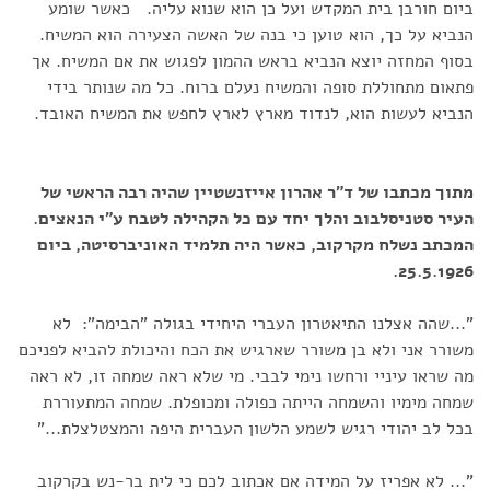
ביום חורבן בית המקדש ועל כן הוא שנוא עליה. כאשר שומע
הנביא על כך, הוא טוען כי בנה של האשה הצעירה הוא המשיח.
בסוף המחזה יוצא הנביא בראש ההמון לפגוש את אם המשיח. אך
פתאום מתחוללת סופה והמשיח נעלם ברוח. כל מה שנותר בידי
הנביא לעשות הוא, לנדוד מארץ לארץ לחפש את המשיח האובד.
מתוך מכתבו של ד"ר אהרון אייזנשטיין שהיה רבה הראשי של
העיר סטניסלבוב והלך יחד עם כל הקהילה לטבח ע"י הנאצים.
המכתב נשלח מקרקוב, כאשר היה תלמיד האוניברסיטה, ביום
25.5.1926.
"...שהה אצלנו התיאטרון העברי היחידי בגולה "הבימה": לא
משורר אני ולא בן משורר שארגיש את הכח והיכולת להביא לפניכם
מה שראו עיניי ורחשו נימי לבבי. מי שלא ראה שמחה זו, לא ראה
שמחה מימיו והשמחה הייתה כפולה ומכופלת. שמחה המתעוררת
בכל לב יהודי רגיש לשמע הלשון העברית היפה והמצטלצלת..."
"... לא אפריז על המידה אם אכתוב לכם כי לית בר-נש בקרקוב