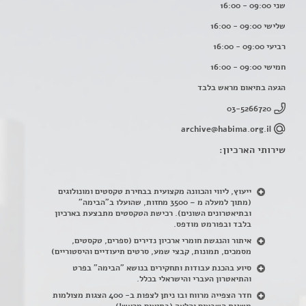
שני 09:00 - 16:00
שלישי 09:00 - 16:00
רביעי 09:00 - 16:00
חמישי 09:00 - 16:00
הגעה בתיאום מראש בלבד
03-5266720
archive@habima.org.il
שירותי הארכיון:
ייעוץ, ליווי והכוונה מקצועית בבחירת טקסטים ומונולוגים
(מתוך למעלה מ – 3500 מחזות, שהועלו ב"הבימה"
ובתיאטרונים השונים). רכישת הטקסטים מתבצעת בארכיון
בלבד ובפורמט מודפס.
איתור והנגשת חומרי ארכיון נדירים
(
ספרים, טקסטים,
מסמכים, תמונות, קבצי שמע, סרטים תיעודיים והיסטוריים)
סיוע בהכנת עבודות ותחקירים בנושא "הבימה" בפרט
והתיאטרון העברי והישראלי בכלל
.
חדר הצפייה מרווח ובו ניתן לצפות ב- 400 הצגות מצולמות