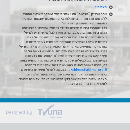
משנות השבעים והלאה (בתיאום מראש!)
תעריפון
אתר ארכיון "הבימה" הינו אתר לימוד ומחקר שאיננו מסחרי,
ללא מטרות רווח. הזכויות למרבית התמונות שבאתר הארכיון
נמצאות בידי תיאטרון "הבימה".
ככל שהופרו זכויות יוצרים על ידי שימוש שעשינו בתצלומים,
ההפרה נעשתה בתום לב. נודה מאוד לכל מי שיודיע לנו על
טעותנו ונתקנה מיד. אנו מכבדים את זכויותיהם של בעלי
זכויות יוצרים ומשקיעים מאמצים באיתורם לצורך שימוש
בחומרים המופיעים באתר, אשר הזכויות עליהן אינן ידועות על
ידנו. כל עוד לא אותרו בעלי הזכויות, השימוש נעשה על פי
סעיף 27א לחוק זכויות יוצרים תשס"ח-2007. אם לדעתכם
נפגעה זכותכם כבעלים של זכויות יוצרים בחומר המופיע באתר
זה, הנכם רשאים לפנות באמצעות דואר אלקטרוני לכתובת:
archive@habima.org.il
, בבקשה לחדול מעשיית השימוש
ביצירה/מתן קרדיט. אנא ציינו שם מלא ומספר טלפון וכן
תצרפו צילום מסך וקישור לדף הרלוונטי באתר, על מנת שנוכל
לתקן את הדבר. תודה רבה.
Designed By