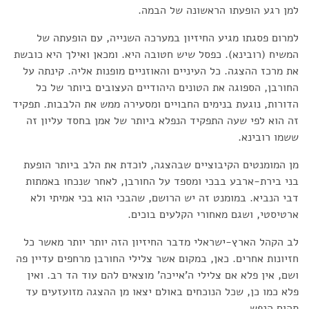
למן רגע הופעתו הראשונה של הבמה.
למרום פסגתו מגיע החיזיון במערכה השנייה, עם הופעתה של
המשיח (רובינא). כפסל שיש חטובה היא. ומכאן ואילך היא כובשת
את מרכז ההצגה. כל העיניים והאוזניים מופנות אליה. קינתה על
החורבן, הספוגה את הטונים היהודיים העצובים ביותר של כל
הדורות, נוגעת בנימים החבויים ומסעירה ממש את הלבבות. תפקיד
זה הוא לפי שעה התפקיד הנפלא ביותר של אמן בחסד עליון זה
ששמו רובינא.
מן המומנטים הקיבוציים שבהצגה, לוכדת את הלב ביותר הופעת
בני בירת-ארבע בבכי ומספד על החורבן, לאחר שנכחו באמתות
דבי הנביא. במומנט זה יש הרושם, שהבכי הוא בכי אמיתי ולא
ארטיסטי, ושגם מאחורי הקלעים בוכים.
לב הקהל הארץ-ישראלי מדבר החיזיון הזה יותר יותר מאשר כל
חזיונות אחרים. כאן, במקום אשר צלילי החורבן מרחפים עדיין פה
ושם, אין פלא אם צלילי ה'אייכה' מוצאים להם עוד הד רב. ואין
פלא כמו כן, שכל הנוכחים באולם יצאו מן ההצגה מזועזעים עד
תהום הנפש.