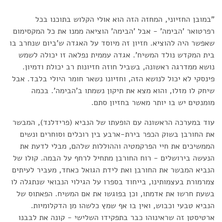
"במובן החזיוני, המחזה הזה הוא אולי הקלוש בתוכנו בכל
רפרטואר 'הבימה' - אבל 'הבימה' הוציאה ממנו את כל המקסימום
שאפשר היה להוציא. חזיון זה מיוסד על האגדה ש'ביום שנחרב בו
בית המקדש נולד המשיח'. אגדה עממית נפלאה זו יכולה לשמש
נושא ממדרגה ראשונה, בשביל חוזה חזיונות רב יכולת ודמיון.
פינסקי לא יכול לנושא הזה, וחזיונו נשאר חומר היולי בלבד. אבל
שיחק לו מזלו, והוא מצא את תיקון נשמתו ב'הבימה'. בכמה
מומנטים יש בו יותר מאשר בחזיון סתם.
עוד במערכה הראשונה עם הופעתו של הנביא (פרידלנד), המבשר
את החורבן בשוק הכפר בירת-ארבע בין רוכלים וסוחרים ונשים
הממשיכים את חיי הפרקמטיה וההוללות שלהם, מבלי לדעת את
הנעשה בירושלים - רוח החורבן מתחיל לרחף על הבמה. קולו של
הנביא המבשר את החורבן ואת לידת הגואל כאחד, מעביר לעיתים
צמרמורת בעצמותינו, בייחוד בספרו על הגילוי הנבואי שנתגלה לו
בשעת חרשו את אדמתו, וכן בפוגשו את אם המשיח. הפאתוס של
הנביא טבעי וכבוש, ואין בו אף שמץ כלשהו מן הדקלומיות.
ארטיסטן זה שראינוהו כבר בתפקידו השלישי - קונה את לבבנו