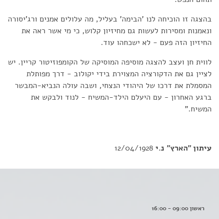
בהצגה זו הוכיחה לנו 'הבימה' בעליל, מה עלולים אמנים ורג'יסורה
ונאמנות ומסירות לעשות גם מחיזיון קלוש, כי מי אשר ראה את
החיזיון הזה פעם - לא ישכחהו עוד.
לווית חן ועצב להצגה מוסיפה המוסיקה של הקומפוזיטור קריין. יש
לציין גם את הדקורציה המצוירת בידי יקולוב - דרך מפותלת
המסמלת את דרכו של היהודי הנצחי, ושבה עולה הנביא-המבשר
ברגע האחרון - עם היעלם הילד-המשיח - לנוד ולבקש את
המשיח."
עיתון "הארץ"
נ.י
12/04/1928
ראשון 09:00 - 16:00