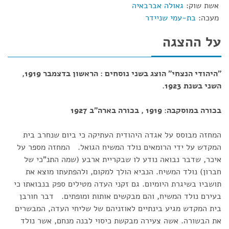
אשת שוק:
גאולה אברבאיה
מעכה:
בת-עמי שניידר
על ההצגה
"היהודי הנצחי" הוצג בשני נוסחים : הראשון בדצמבר 1919,
השני בשנת 1923.
בכורה במוסקבה: 1919 , בכורה בארה"ב 1927
המחזה מבוסס על אגדה היהודית העתיקה כי ביום שנחרב בית
המקדש על ידי הרומאים נולד המשיח הגואל. המחזה מספר על
איכר, שדבר נבואה נודע לו שבקריית ארבע (שמה התנ"כי של
חברון) נולד המשיח. הנביא הולך למקום, ולהפתעתו מוצא את
תושביו בשיגרת היומיום. גם זקני העדה מטילים ספק בנבואתו כי
בעירם נולד המשיח, והם מבקשים אותות ומופתים. דבר חורבן
בית המקדש מגיע בינתיים לאוזניהם של שליחי העדה, המבשרים
את הבשורה. אשה צעירה מבקשת כיסוי לבנה מנחם, אשר נולד