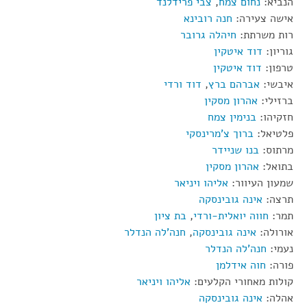
הנביא:
נחום צמח
,
צבי פרידלנד
אישה צעירה:
חנה רובינא
רות משרתת:
חיהלה גרובר
גוריון:
דוד איטקין
טרפון:
דוד איטקין
איבשי:
אברהם ברץ
,
דוד ורדי
ברזילי:
אהרון מסקין
חזקיהו:
בנימין צמח
פלטיאל:
ברוך צ'מרינסקי
מרתוס:
בנו שניידר
בתואל:
אהרון מסקין
שמעון העיוור:
אליהו ויניאר
תרצה:
אינה גובינסקה
תמר:
חווה יואלית-ורדי
,
בת ציון
אורולה:
אינה גובינסקה
,
חנה'לה הנדלר
נעמי:
חנה'לה הנדלר
פורה:
חוה אידלמן
קולות מאחורי הקלעים:
אליהו ויניאר
אהלה:
אינה גובינסקה