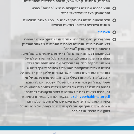
מסמכים, תמונות, קבצי שמע, סרטים תיעודיים והיסטוריים)
סיוע בהכנת עבודות ותחקירים בנושא "הבימה" בפרט
והתיאטרון העברי והישראלי בכלל
.
חדר הצפייה מרווח ובו ניתן לצפות ב- 400 הצגות מצולמות
משנות השבעים והלאה (בתיאום מראש!)
תעריפון
אתר ארכיון "הבימה" הינו אתר לימוד ומחקר שאיננו מסחרי,
ללא מטרות רווח. הזכויות למרבית התמונות שבאתר הארכיון
נמצאות בידי תיאטרון "הבימה".
ככל שהופרו זכויות יוצרים על ידי שימוש שעשינו בתצלומים,
ההפרה נעשתה בתום לב. נודה מאוד לכל מי שיודיע לנו על
טעותנו ונתקנה מיד. אנו מכבדים את זכויותיהם של בעלי
זכויות יוצרים ומשקיעים מאמצים באיתורם לצורך שימוש
בחומרים המופיעים באתר, אשר הזכויות עליהן אינן ידועות על
ידנו. כל עוד לא אותרו בעלי הזכויות, השימוש נעשה על פי
סעיף 27א לחוק זכויות יוצרים תשס"ח-2007. אם לדעתכם
נפגעה זכותכם כבעלים של זכויות יוצרים בחומר המופיע באתר
זה, הנכם רשאים לפנות באמצעות דואר אלקטרוני לכתובת:
archive@habima.org.il
, בבקשה לחדול מעשיית השימוש
ביצירה/מתן קרדיט. אנא ציינו שם מלא ומספר טלפון וכן
תצרפו צילום מסך וקישור לדף הרלוונטי באתר, על מנת שנוכל
לתקן את הדבר. תודה רבה.