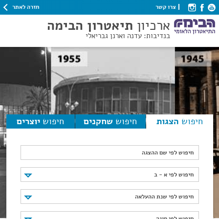
חזרה לאתר
צרו קשר
ארכיון
תיאטרון הבימה
בנדיבות: עדנה וארנן גבריאלי
חיפוש
הצגות
חיפוש
שחקנים
חיפוש
יוצרים
חיפוש לפי שם ההצגה
חיפוש לפי א - ב
חיפוש לפי א - ב
חיפוש לפי שנת ההעלאה
חיפוש לפי שנת ההעלאה
חיפוש לפי סוגה
חיפוש לפי סוגה