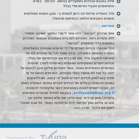
סיוע בהכנת עבודות ותחקירים בנושא "הבימה" בפרט
והתיאטרון העברי והישראלי בכלל
.
חדר הצפייה מרווח ובו ניתן לצפות ב- 400 הצגות מצולמות
משנות השבעים והלאה (בתיאום מראש!)
תעריפון
אתר ארכיון "הבימה" הינו אתר לימוד ומחקר שאיננו מסחרי,
ללא מטרות רווח. הזכויות למרבית התמונות שבאתר הארכיון
נמצאות בידי תיאטרון "הבימה".
ככל שהופרו זכויות יוצרים על ידי שימוש שעשינו בתצלומים,
ההפרה נעשתה בתום לב. נודה מאוד לכל מי שיודיע לנו על
טעותנו ונתקנה מיד. אנו מכבדים את זכויותיהם של בעלי
זכויות יוצרים ומשקיעים מאמצים באיתורם לצורך שימוש
בחומרים המופיעים באתר, אשר הזכויות עליהן אינן ידועות על
ידנו. כל עוד לא אותרו בעלי הזכויות, השימוש נעשה על פי
סעיף 27א לחוק זכויות יוצרים תשס"ח-2007. אם לדעתכם
נפגעה זכותכם כבעלים של זכויות יוצרים בחומר המופיע באתר
זה, הנכם רשאים לפנות באמצעות דואר אלקטרוני לכתובת:
archive@habima.org.il
, בבקשה לחדול מעשיית השימוש
ביצירה/מתן קרדיט. אנא ציינו שם מלא ומספר טלפון וכן
תצרפו צילום מסך וקישור לדף הרלוונטי באתר, על מנת שנוכל
לתקן את הדבר. תודה רבה.
Designed By