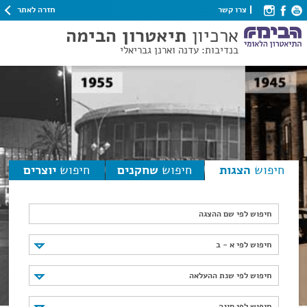
חזרה לאתר
צרו קשר
ארכיון
תיאטרון הבימה
בנדיבות: עדנה וארנן גבריאלי
חיפוש
הצגות
חיפוש
שחקנים
חיפוש
יוצרים
חיפוש לפי שם ההצגה
חיפוש לפי א - ב
חיפוש לפי א - ב
חיפוש לפי שנת ההעלאה
חיפוש לפי שנת ההעלאה
חיפוש לפי סוגה
חיפוש לפי סוגה