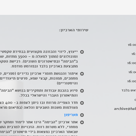
שירותי הארכיון:
ייעוץ, ליווי והכוונה מקצועית בבחירת טקסטי
ומונולוגים (מתוך למעלה מ – 500
ב"הבימה" ובתיאטרונים השונים). רכישת הטקס
מתבצעת בארכיון בלבד ובפורמט מודפס.
איתור והנגשת חומרי ארכיון נדירים
(
ספרים, ט
מסמכים, תמונות, קבצי שמע, סרטים תיעודיים
והיסטוריים)
אש בלבד
סיוע בהכנת עבודות ותחקירים בנושא "הבימה"
והתיאטרון העברי והישראלי בכלל
.
חדר הצפייה מרווח ובו
מצולמות משנות השבעים והלאה (בתיאום מראש
archive@hab
תעריפון
אתר ארכיון "הבימה" הינו אתר לימוד ומחקר ש
מסחרי, ללא מטרות רווח. הזכויות למרבית התמ
שבאתר הארכיון נמצאות בידי תיאטרון "הבימה