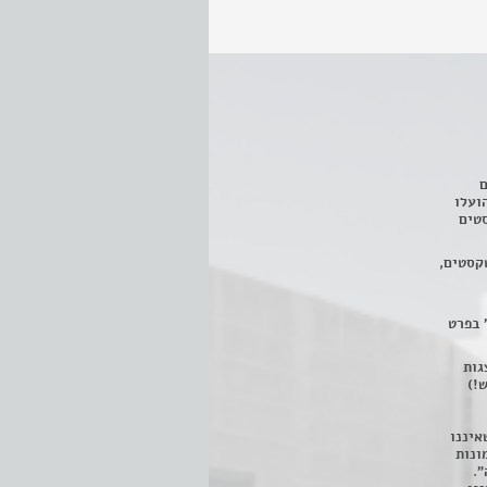
ם
3 מחזות, שהועלו
טים
קסטים,
 בפרט
 ניתן לצפות ב- 400 הצגות
!)
איננו
ונות
".