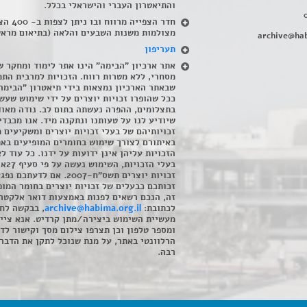
והתיאטרון העברי והישראלי בכלל
.
חדר הצפייה מרווח ובו
מצולמות משנות השבעים והלאה (בתיאום מראש
archive@hab
תעריפון
אתר ארכיון "הבימה" הינו אתר לימוד ומחקר ש
מסחרי, ללא מטרות רווח. הזכויות למרבית התמ
שבאתר הארכיון נמצאות בידי תיאטרון "הבימה
ככל שהופרו זכויות יוצרים על ידי שימוש שעשי
בתצלומים, ההפרה נעשתה בתום לב. נודה מאוד
שיודיע לנו על טעותנו ונתקנה מיד. אנו מכבדי
זכויותיהם של בעלי זכויות יוצרים ומשקיעים 
באיתורם לצורך שימוש בחומרים המופיעים בא
הזכויות עליהן אינן ידועות על ידנו. כל עוד ל
בעלי הזכויו
זכויות יוצרים תשס"ח-2007. אם לדעתכם 
זכותכם כבעלים של זכויות יוצרים בחומר המופ
זה, הנכם רשאים לפנות באמצעות דואר אלקטרו
לכתובת:
archive@habima.org.il
, בבקשה לח
מעשיית השימוש ביצירה/מתן קרדיט. אנא ציינ
ומספר טלפון וכן תצרפו צילום מסך וקישור לד
הרלוונטי באתר, על מנת שנוכל לתקן את הדבר.
רבה.