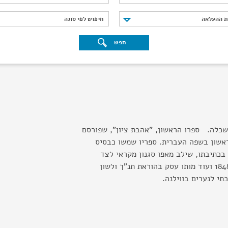
נת ההעלאה
חיפוש לפי סוגה
ת ההעלאה
חיפוש לפי סוגה
חפש
שכלה. ספרו הראשון, "אהבת ציון", שפורסם
ומן הראשון בשפה העברית. ספריו שמשו כבסיס
 בכתיבתו, שילב מאפו סגנון מקראי לצד
מליצות עסיסיות. משנת 1848 ועוד מותו עסק בהוראת תנ"ך ולשון
י לנערים בווילנה.