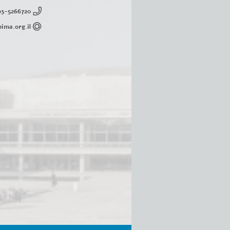
03-5266720
ima.org.il