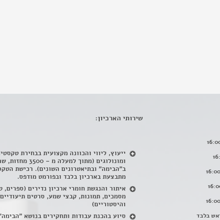
שירותי הארכיון:
ייעוץ, ליווי והכוונה מקצועית בבחירת טקסטי
ומונולוגים (מתוך למעלה מ – 500
ב"הבימה" ובתיאטרונים השונים). רכישת הטקס
מתבצעת בארכיון בלבד ובפורמט מודפס.
איתור והנגשת חומרי ארכיון נדירים
(
ספרים, ט
מסמכים, תמונות, קבצי שמע, סרטים תיעודיים
והיסטוריים)
אש בלבד
סיוע בהכנת עבודות ותחקירים בנושא "הבימה"