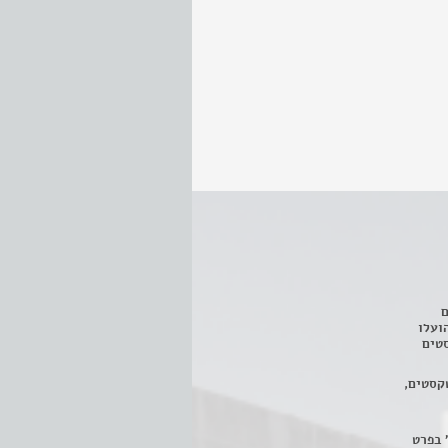
ם
3 מחזות, שהועלו
טים
קסטים,
 בפרט