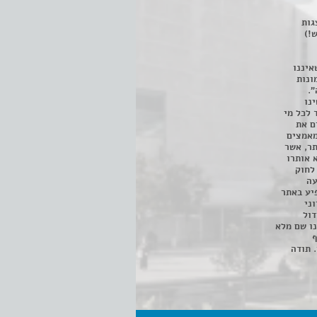
 ניתן לצפות ב- 400 הצגות
!)
איננו
ונות
".
נו
 לכל מי
ם את
מאמצים
תר, אשר
א אותרו
ת, השימוש נעשה על פי סעיף 27א לחוק
נפגעה
יע באתר
ני
דול
ו שם מלא
ף
 תודה