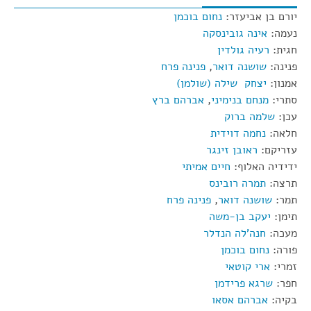
יורם בן אביעזר:
נחום בוכמן
נעמה:
אינה גובינסקה
חגית:
רעיה גולדין
פנינה:
שושנה דואר
,
פנינה פרח
אמנון:
יצחק שילה (שולמן)
סתרי:
מנחם בנימיני
,
אברהם ברץ
עכן:
שלמה ברוק
חלאה:
נחמה דוידית
עזריקם:
ראובן זינגר
ידידיה האלוף:
חיים אמיתי
תרצה:
תמרה רובינס
תמר:
שושנה דואר
,
פנינה פרח
תימן:
יעקב בן-משה
מעכה:
חנה'לה הנדלר
פורה:
נחום בוכמן
זמרי:
ארי קוטאי
חפר:
שרגא פרידמן
בקיה:
אברהם אסאו