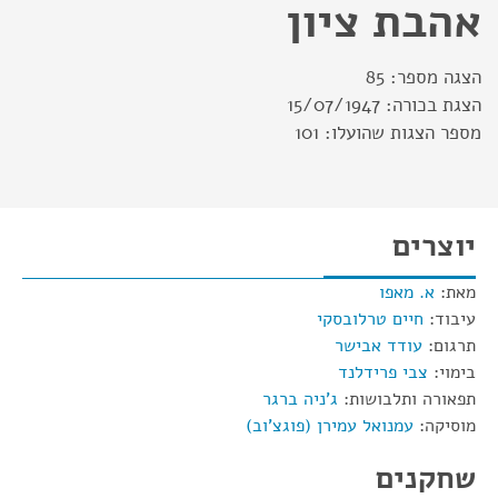
אהבת ציון
הצגה מספר:
85
הצגת בכורה:
15/07/1947
מספר הצגות שהועלו:
101
יוצרים
מאת:
א. מאפו
עיבוד:
חיים טרלובסקי
תרגום:
עודד אבישר
בימוי:
צבי פרידלנד
תפאורה ותלבושות:
ג'ניה ברגר
מוסיקה:
עמנואל עמירן (פוגצ'וב)
שחקנים