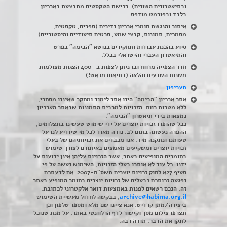
ובתיאטרונים השונים). רכישת הטקסטים מתבצעת בארכיון
בלבד ובפורמט מודפס.
איתור והנגשת חומרי ארכיון נדירים
(
ספרים, טקסטים,
מסמכים, תמונות, קבצי שמע, סרטים תיעודיים והיסטוריים)
סיוע בהכנת עבודות ותחקירים בנושא "הבימה" בפרט
והתיאטרון העברי והישראלי בכלל
.
חדר הצפייה מרווח ובו ניתן לצפות ב- 400 הצגות מצולמות
משנות השבעים והלאה (בתיאום מראש!)
תעריפון
אתר ארכיון "הבימה" הינו אתר לימוד ומחקר שאיננו מסחרי,
ללא מטרות רווח. הזכויות למרבית התמונות שבאתר הארכיון
נמצאות בידי תיאטרון "הבימה".
ככל שהופרו זכויות יוצרים על ידי שימוש שעשינו בתצלומים,
ההפרה נעשתה בתום לב. נודה מאוד לכל מי שיודיע לנו על
טעותנו ונתקנה מיד. אנו מכבדים את זכויותיהם של בעלי
זכויות יוצרים ומשקיעים מאמצים באיתורם לצורך שימוש
בחומרים המופיעים באתר, אשר הזכויות עליהן אינן ידועות על
ידנו. כל עוד לא אותרו בעלי הזכויות, השימוש נעשה על פי
סעיף 27א לחוק זכויות יוצרים תשס"ח-2007. אם לדעתכם
נפגעה זכותכם כבעלים של זכויות יוצרים בחומר המופיע באתר
זה, הנכם רשאים לפנות באמצעות דואר אלקטרוני לכתובת:
archive@habima.org.il
, בבקשה לחדול מעשיית השימוש
ביצירה/מתן קרדיט. אנא ציינו שם מלא ומספר טלפון וכן
תצרפו צילום מסך וקישור לדף הרלוונטי באתר, על מנת שנוכל
לתקן את הדבר. תודה רבה.