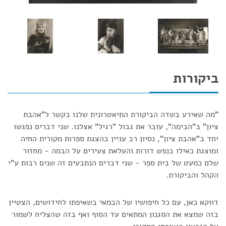
ביקורות
"מה שאירע בשדה הביקורת התיאטרונית שלנו בקשר ל"אהבת
ציון" ב"הבימה", עובר את גבול "רגיל" אצלנו. שני דברים נפגשו
יחד ב"אהבת ציון", נסיון רב עניין בהצגת ספרות מקורית החיה
ומוצגת כאילו בנפש דורות והעלאת צעירים על הבמה - מחזור
שלם כמעט של בית ספר - שני דברים הנתבעים זה שנים רבות ע"י
הקהל והביקורת.
דווקא כאן, עם כל חיפושיו של הבמאי בשאיפתו לחידושים, הצטיין
בזה שמצא את הסגנון המתאים עד הסוף ואף בזה שהצליח לשמור