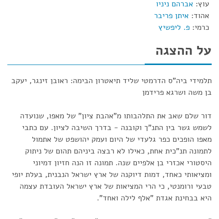
עוץ:
אברהם ניניו
אהוד:
איתן פריבר
כרמי:
פ. ליפשיץ
על ההצגה
תלמידי ביה"ס הדרמטי שליד תיאטרון הבימה: ראובן זינגר, יעקב
בן משה ושרגא פרידמן
דור שלם שאב את התלהבותו מ"אהבת ציון" של מאפו, שנועדה
לשמש גשר בין התנ"ך וקובנה - בדרך השיבה לציון. עם כתבי
מאפו הופכים כפר גלעדי של היום ועמק יהושפט של אתמול
לתמונה תנ"כית אחת, כאילו לא רבצה ביניהם תהום של ניתוק
היסטורי אכזרי בן אלפיים שנה. תמונה זו הנה חזיון דמיוני
ומציאותי כאחד, דמות דיוקנה של ארץ ישראל הנבנית, בעלת יופי
טבעי ורומנטי, כי הרי המציאות של ארץ ישראל העובדת עצמה
היא בבחינת אגדת "אלף לילה ואחד".