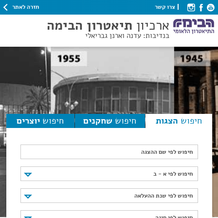
חזרה לאתר
צרו קשר
ארכיון
תיאטרון הבימה
בנדיבות: עדנה וארנן גבריאלי
חיפוש
הצגות
חיפוש
שחקנים
חיפוש
יוצרים
חיפוש לפי שם ההצגה
חיפוש לפי א - ב
חיפוש לפי א - ב
חיפוש לפי שנת ההעלאה
חיפוש לפי שנת ההעלאה
חיפוש לפי סוגה
חיפוש לפי סוגה