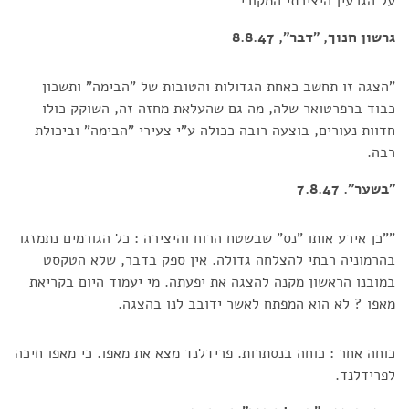
על הגרעין היצירתי המקורי
גרשון חנוך, "דבר", 8.8.47
"הצגה זו תחשב כאחת הגדולות והטובות של "הבימה" ותשכון
כבוד ברפרטואר שלה, מה גם שהעלאת מחזה זה, השוקק כולו
חדוות נעורים, בוצעה רובה ככולה ע"י צעירי "הבימה" וביכולת
רבה.
"בשער". 7.8.47
""כן אירע אותו "נס" שבשטח הרוח והיצירה : כל הגורמים נתמזגו
בהרמוניה רבתי להצלחה גדולה. אין ספק בדבר, שלא הטקסט
במובנו הראשון מקנה להצגה את יפעתה. מי יעמוד היום בקריאת
מאפו ? לא הוא המפתח לאשר ידובב לנו בהצגה.
כוחה אחר : כוחה בנסתרות. פרידלנד מצא את מאפו. כי מאפו חיכה
לפרידלנד.