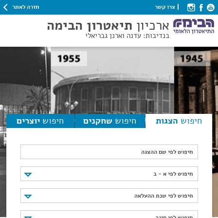
חזרה לאתר
צרו קשר
ארכיון
תיאטרון הבימה
בנדיבות: עדנה וארנן גבריאלי
חיפוש
הצגות
חיפוש
שחקנים
חיפוש
יוצרים
חיפוש לפי שם ההצגה
חיפוש לפי א - ב
חיפוש לפי א - ב
חיפוש לפי שנת ההעלאה
חיפוש לפי שנת ההעלאה
חיפוש לפי סוגה
חיפוש לפי סוגה