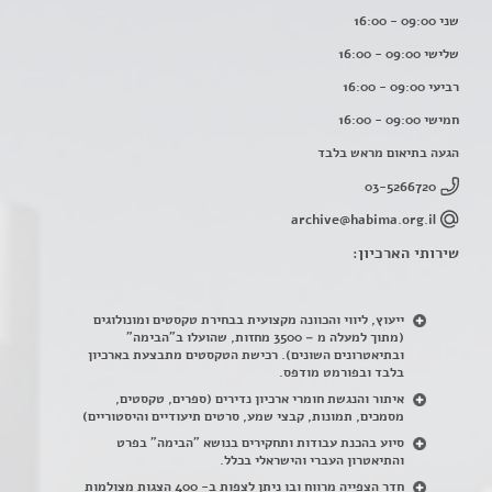
שני 09:00 - 16:00
שלישי 09:00 - 16:00
רביעי 09:00 - 16:00
חמישי 09:00 - 16:00
הגעה בתיאום מראש בלבד
03-5266720
archive@habima.org.il
שירותי הארכיון:
ייעוץ, ליווי והכוונה מקצועית בבחירת טקסטים ומונולוגים
(מתוך למעלה מ – 3500 מחזות, שהועלו ב"הבימה"
ובתיאטרונים השונים). רכישת הטקסטים מתבצעת בארכיון
בלבד ובפורמט מודפס.
איתור והנגשת חומרי ארכיון נדירים
(
ספרים, טקסטים,
מסמכים, תמונות, קבצי שמע, סרטים תיעודיים והיסטוריים)
סיוע בהכנת עבודות ותחקירים בנושא "הבימה" בפרט
והתיאטרון העברי והישראלי בכלל
.
חדר הצפייה מרווח ובו ניתן לצפות ב- 400 הצגות מצולמות