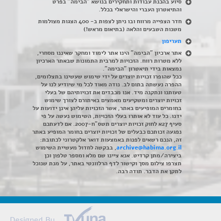
סיוע בהכנת עבודות ותחקירים בנושא "הבימה" בפרט
והתיאטרון העברי והישראלי בכלל
.
חדר הצפייה מרווח ובו ניתן לצפות ב- 400 הצגות מצולמות
משנות השבעים והלאה (בתיאום מראש!)
תעריפון
אתר ארכיון "הבימה" הינו אתר לימוד ומחקר שאיננו מסחרי,
ללא מטרות רווח. הזכויות למרבית התמונות שבאתר הארכיון
נמצאות בידי תיאטרון "הבימה".
ככל שהופרו זכויות יוצרים על ידי שימוש שעשינו בתצלומים,
ההפרה נעשתה בתום לב. נודה מאוד לכל מי שיודיע לנו על
טעותנו ונתקנה מיד. אנו מכבדים את זכויותיהם של בעלי
זכויות יוצרים ומשקיעים מאמצים באיתורם לצורך שימוש
בחומרים המופיעים באתר, אשר הזכויות עליהן אינן ידועות על
ידנו. כל עוד לא אותרו בעלי הזכויות, השימוש נעשה על פי
סעיף 27א לחוק זכויות יוצרים תשס"ח-2007. אם לדעתכם
נפגעה זכותכם כבעלים של זכויות יוצרים בחומר המופיע באתר
זה, הנכם רשאים לפנות באמצעות דואר אלקטרוני לכתובת:
archive@habima.org.il
, בבקשה לחדול מעשיית השימוש
ביצירה/מתן קרדיט. אנא ציינו שם מלא ומספר טלפון וכן
תצרפו צילום מסך וקישור לדף הרלוונטי באתר, על מנת שנוכל
לתקן את הדבר. תודה רבה.
Designed By