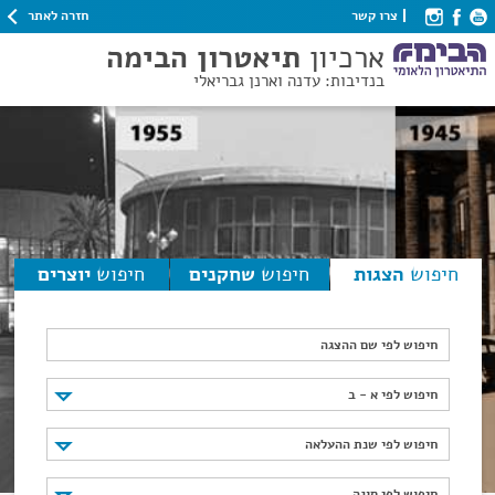
חזרה לאתר
צרו קשר
ארכיון
תיאטרון הבימה
בנדיבות: עדנה וארנן גבריאלי
חיפוש
הצגות
חיפוש
שחקנים
חיפוש
יוצרים
חיפוש לפי שם ההצגה
חיפוש לפי א - ב
חיפוש לפי א - ב
חיפוש לפי שנת ההעלאה
חיפוש לפי שנת ההעלאה
חיפוש לפי סוגה
חיפוש לפי סוגה