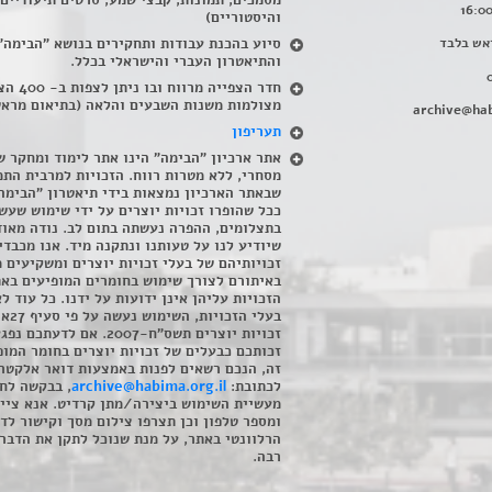
מסמכים, תמונות, קבצי שמע, סרטים תיעודיים
והיסטוריים)
אש בלבד
סיוע בהכנת עבודות ותחקירים בנושא "הבימה"
והתיאטרון העברי והישראלי בכלל
.
חדר הצפייה מרווח ובו
מצולמות משנות השבעים והלאה (בתיאום מראש
archive@hab
תעריפון
אתר ארכיון "הבימה" הינו אתר לימוד ומחקר ש
מסחרי, ללא מטרות רווח. הזכויות למרבית התמ
שבאתר הארכיון נמצאות בידי תיאטרון "הבימה
ככל שהופרו זכויות יוצרים על ידי שימוש שעשי
בתצלומים, ההפרה נעשתה בתום לב. נודה מאוד
שיודיע לנו על טעותנו ונתקנה מיד. אנו מכבדי
זכויותיהם של בעלי זכויות יוצרים ומשקיעים 
באיתורם לצורך שימוש בחומרים המופיעים בא
הזכויות עליהן אינן ידועות על ידנו. כל עוד ל
בעלי הזכויו
זכויות יוצרים תשס"ח-2007. אם לדעתכם 
זכותכם כבעלים של זכויות יוצרים בחומר המופ
זה, הנכם רשאים לפנות באמצעות דואר אלקטרו
לכתובת:
archive@habima.org.il
, בבקשה לח
מעשיית השימוש ביצירה/מתן קרדיט. אנא ציינ
ומספר טלפון וכן תצרפו צילום מסך וקישור לד
הרלוונטי באתר, על מנת שנוכל לתקן את הדבר.
רבה.