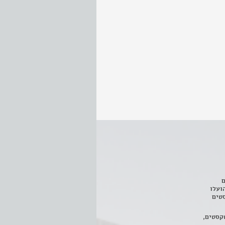
ם
3 מחזות, שהועלו
טים
קסטים,