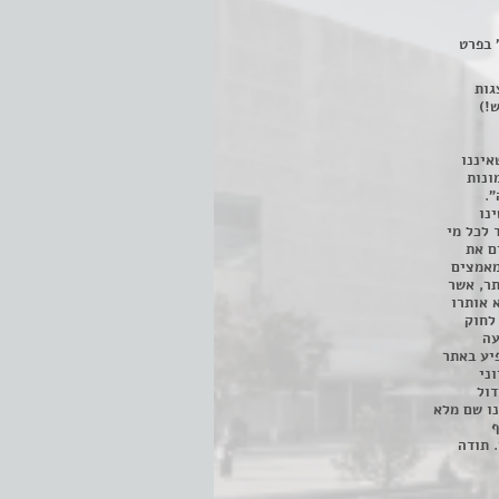
 בפרט
 ניתן לצפות ב- 400 הצגות
!)
איננו
ונות
".
נו
 לכל מי
ם את
מאמצים
תר, אשר
א אותרו
ת, השימוש נעשה על פי סעיף 27א לחוק
נפגעה
יע באתר
ני
דול
ו שם מלא
ף
 תודה