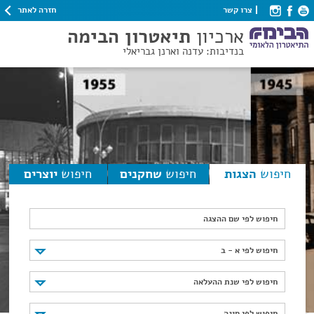
חזרה לאתר
צרו קשר
ארכיון
תיאטרון הבימה
בנדיבות: עדנה וארנן גבריאלי
חיפוש
הצגות
חיפוש
שחקנים
חיפוש
יוצרים
חיפוש לפי שם ההצגה
חיפוש לפי א - ב
חיפוש לפי א - ב
חיפוש לפי שנת ההעלאה
חיפוש לפי שנת ההעלאה
חיפוש לפי סוגה
חיפוש לפי סוגה