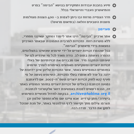
סיוע בהכנת עבודות ותחקירים בנושא "הבימה" בפרט
והתיאטרון העברי והישראלי בכלל
.
חדר הצפייה מרווח ובו ניתן לצפות ב- 400 הצגות מצולמות
משנות השבעים והלאה (בתיאום מראש!)
תעריפון
אתר ארכיון "הבימה" הינו אתר לימוד ומחקר שאיננו מסחרי,
ללא מטרות רווח. הזכויות למרבית התמונות שבאתר הארכיון
נמצאות בידי תיאטרון "הבימה".
ככל שהופרו זכויות יוצרים על ידי שימוש שעשינו בתצלומים,
ההפרה נעשתה בתום לב. נודה מאוד לכל מי שיודיע לנו על
טעותנו ונתקנה מיד. אנו מכבדים את זכויותיהם של בעלי
זכויות יוצרים ומשקיעים מאמצים באיתורם לצורך שימוש
בחומרים המופיעים באתר, אשר הזכויות עליהן אינן ידועות על
ידנו. כל עוד לא אותרו בעלי הזכויות, השימוש נעשה על פי
סעיף 27א לחוק זכויות יוצרים תשס"ח-2007. אם לדעתכם
נפגעה זכותכם כבעלים של זכויות יוצרים בחומר המופיע באתר
זה, הנכם רשאים לפנות באמצעות דואר אלקטרוני לכתובת:
archive@habima.org.il
, בבקשה לחדול מעשיית השימוש
ביצירה/מתן קרדיט. אנא ציינו שם מלא ומספר טלפון וכן
תצרפו צילום מסך וקישור לדף הרלוונטי באתר, על מנת שנוכל
לתקן את הדבר. תודה רבה.