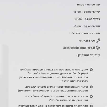
שני 09:00 - 16:00
שלישי 09:00 - 16:00
רביעי 09:00 - 16:00
חמישי 09:00 - 16:00
הגעה בתיאום מראש בלבד
03-5266720
archive@habima.org.il
שירותי הארכיון:
ייעוץ, ליווי והכוונה מקצועית בבחירת טקסטים ומונולוגים
(מתוך למעלה מ – 3500 מחזות, שהועלו ב"הבימה"
ובתיאטרונים השונים). רכישת הטקסטים מתבצעת בארכיון
בלבד ובפורמט מודפס.
איתור והנגשת חומרי ארכיון נדירים
(
ספרים, טקסטים,
מסמכים, תמונות, קבצי שמע, סרטים תיעודיים והיסטוריים)
סיוע בהכנת עבודות ותחקירים בנושא "הבימה" בפרט
והתיאטרון העברי והישראלי בכלל
.
חדר הצפייה מרווח ובו ניתן לצפות ב- 400 הצגות מצולמות