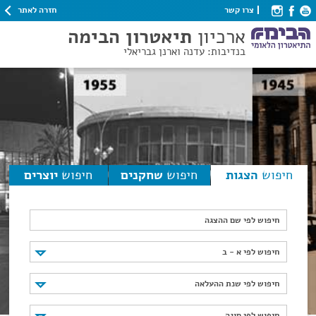
חזרה לאתר
צרו קשר
ארכיון
תיאטרון הבימה
בנדיבות: עדנה וארנן גבריאלי
חיפוש
הצגות
חיפוש
שחקנים
חיפוש
יוצרים
חיפוש לפי שם ההצגה
חיפוש לפי א - ב
חיפוש לפי א - ב
חיפוש לפי שנת ההעלאה
חיפוש לפי שנת ההעלאה
חיפוש לפי סוגה
חיפוש לפי סוגה