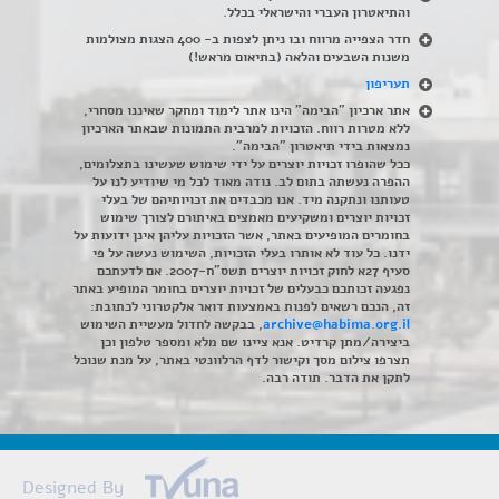
והתיאטרון העברי והישראלי בכלל
.
חדר הצפייה מרווח ובו ניתן לצפות ב- 400 הצגות מצולמות
משנות השבעים והלאה (בתיאום מראש!)
תעריפון
אתר ארכיון "הבימה" הינו אתר לימוד ומחקר שאיננו מסחרי,
ללא מטרות רווח. הזכויות למרבית התמונות שבאתר הארכיון
נמצאות בידי תיאטרון "הבימה".
ככל שהופרו זכויות יוצרים על ידי שימוש שעשינו בתצלומים,
ההפרה נעשתה בתום לב. נודה מאוד לכל מי שיודיע לנו על
טעותנו ונתקנה מיד. אנו מכבדים את זכויותיהם של בעלי
זכויות יוצרים ומשקיעים מאמצים באיתורם לצורך שימוש
בחומרים המופיעים באתר, אשר הזכויות עליהן אינן ידועות על
ידנו. כל עוד לא אותרו בעלי הזכויות, השימוש נעשה על פי
סעיף 27א לחוק זכויות יוצרים תשס"ח-2007. אם לדעתכם
נפגעה זכותכם כבעלים של זכויות יוצרים בחומר המופיע באתר
זה, הנכם רשאים לפנות באמצעות דואר אלקטרוני לכתובת:
archive@habima.org.il
, בבקשה לחדול מעשיית השימוש
ביצירה/מתן קרדיט. אנא ציינו שם מלא ומספר טלפון וכן
תצרפו צילום מסך וקישור לדף הרלוונטי באתר, על מנת שנוכל
לתקן את הדבר. תודה רבה.
Designed By