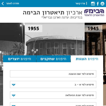
חזרה לאתר
צרו קשר
ארכיון
תיאטרון הבימה
בנדיבות: עדנה וארנן גבריאלי
חיפוש
הצגות
חיפוש
שחקנים
חיפוש
יוצרים
חיפוש לפי שם ההצגה
חיפוש לפי א - ב
חיפוש לפי א - ב
חיפוש לפי שנת ההעלאה
חיפוש לפי שנת ההעלאה
חיפוש לפי סוגה
חיפוש לפי סוגה