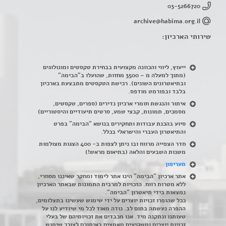
03-5266720
archive@habima.org.il
שירותי הארכיון:
ייעוץ, ליווי והכוונה מקצועית בבחירת טקסטים ומונולוגים
(מתוך למעלה מ – 3500 מחזות, שהועלו ב"הבימה"
ובתיאטרונים השונים). רכישת הטקסטים מתבצעת בארכיון
בלבד ובפורמט מודפס.
איתור והנגשת חומרי ארכיון נדירים
(
ספרים, טקסטים,
מסמכים, תמונות, קבצי שמע, סרטים תיעודיים והיסטוריים)
סיוע בהכנת עבודות ותחקירים בנושא "הבימה" בפרט
והתיאטרון העברי והישראלי בכלל
.
חדר הצפייה מרווח ובו ניתן לצפות ב- 400 הצגות מצולמות
משנות השבעים והלאה (בתיאום מראש!)
תעריפון
אתר ארכיון "הבימה" הינו אתר לימוד ומחקר שאיננו מסחרי,
ללא מטרות רווח. הזכויות למרבית התמונות שבאתר הארכיון
נמצאות בידי תיאטרון "הבימה".
ככל שהופרו זכויות יוצרים על ידי שימוש שעשינו בתצלומים,
ההפרה נעשתה בתום לב. נודה מאוד לכל מי שיודיע לנו על
טעותנו ונתקנה מיד. אנו מכבדים את זכויותיהם של בעלי
זכויות יוצרים ומשקיעים מאמצים באיתורם לצורך שימוש