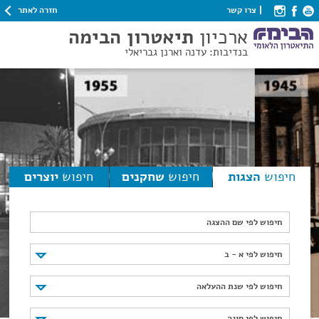
חזרה לאתר
צרו קשר
ארכיון
תיאטרון הבימה
בנדיבות: עדנה וארנן גבריאלי
חיפוש
הצגות
חיפוש
שחקנים
חיפוש
יוצרים
חיפוש לפי שם ההצגה
חיפוש לפי א - ב
חיפוש לפי א - ב
חיפוש לפי שנת ההעלאה
חיפוש לפי שנת ההעלאה
חיפוש לפי סוגה
חיפוש לפי סוגה