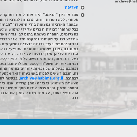
מצולמות משנות השבעים והלאה (בתיאום מראש
archive@hab
תעריפון
אתר ארכיון "הבימה" הינו אתר לימוד ומחקר ש
מסחרי, ללא מטרות רווח. הזכויות למרבית התמ
שבאתר הארכיון נמצאות בידי תיאטרון "הבימה
ככל שהופרו זכויות יוצרים על ידי שימוש שעשי
בתצלומים, ההפרה נעשתה בתום לב. נודה מאוד
שיודיע לנו על טעותנו ונתקנה מיד. אנו מכבדי
זכויותיהם של בעלי זכויות יוצרים ומשקיעים 
באיתורם לצורך שימוש בחומרים המופיעים בא
הזכויות עליהן אינן ידועות על ידנו. כל עוד ל
בעלי הזכויו
זכויות יוצרים תשס"ח-2007. אם לדעתכם 
זכותכם כבעלים של זכויות יוצרים בחומר המופ
זה, הנכם רשאים לפנות באמצעות דואר אלקטרו
לכתובת:
archive@habima.org.il
, בבקשה לח
מעשיית השימוש ביצירה/מתן קרדיט. אנא ציינ
ומספר טלפון וכן תצרפו צילום מסך וקישור לד
הרלוונטי באתר, על מנת שנוכל לתקן את הדבר.
רבה.