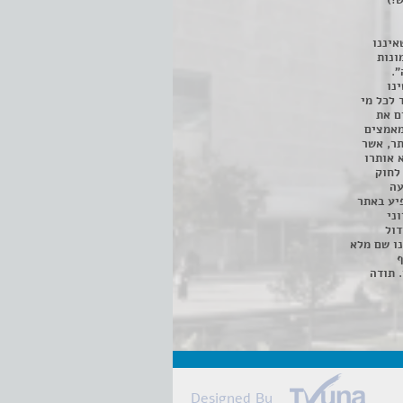
!)
איננו
ונות
".
נו
 לכל מי
ם את
מאמצים
תר, אשר
א אותרו
ת, השימוש נעשה על פי סעיף 27א לחוק
נפגעה
יע באתר
ני
דול
ו שם מלא
ף
 תודה
Designed By