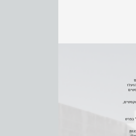
ם
3 מחזות, שהועלו
טים
קסטים,
 בפרט
 ניתן לצפות ב- 400 הצגות