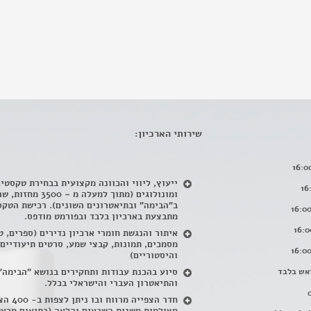
שירותי הארכיון:
ייעוץ, ליווי והכוונה מקצועית בבחירת טקסטי
ומונולוגים (מתוך למעלה מ – 500
ב"הבימה" ובתיאטרונים השונים). רכישת הטקס
מתבצעת בארכיון בלבד ובפורמט מודפס.
איתור והנגשת חומרי ארכיון נדירים
(
ספרים, ט
מסמכים, תמונות, קבצי שמע, סרטים תיעודיים
והיסטוריים)
אש בלבד
סיוע בהכנת עבודות ותחקירים בנושא "הבימה"
והתיאטרון העברי והישראלי בכלל
.
חדר הצפייה מרווח ובו