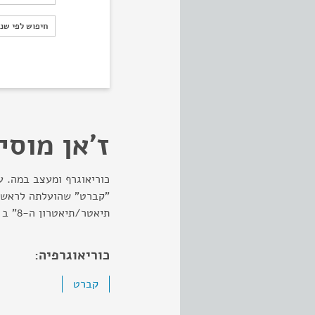
חיפוש לפי ש
חיפוש לפי שנ
ז'אן מוסי
כוריאוגרף ומעצב במה. ע
"קברט" שהועלתה לראשונה
תיאטר/תיאטרון ה-8" ב - 1986.
כוריאוגרפיה:
קברט