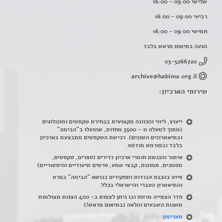
שלישי 09:00 - 16:00
רביעי 09:00 - 16:00
חמישי 09:00 - 16:00
הגעה בתיאום מראש בלבד
03-5266720
archive@habima.org.il
שירותי הארכיון:
ייעוץ, ליווי והכוונה מקצועית בבחירת טקסטים ומונולוגים
(מתוך למעלה מ – 3500 מחזות, שהועלו ב"הבימה"
ובתיאטרונים השונים). רכישת הטקסטים מתבצעת בארכיון
בלבד ובפורמט מודפס.
איתור והנגשת חומרי ארכיון נדירים
(
ספרים, טקסטים,
מסמכים, תמונות, קבצי שמע, סרטים תיעודיים והיסטוריים)
סיוע בהכנת עבודות ותחקירים בנושא "הבימה" בפרט
והתיאטרון העברי והישראלי בכלל
.
חדר הצפייה מרווח ובו ניתן לצפות ב- 400 הצגות מצולמות
משנות השבעים והלאה (בתיאום מראש!)
תעריפון