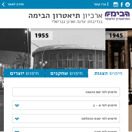
חזרה לאתר
צרו קשר
ארכיון
תיאטרון הבימה
בנדיבות: עדנה וארנן גבריאלי
חיפוש
הצגות
חיפוש
שחקנים
חיפוש
יוצרים
חיפוש לפי שם ההצגה
חיפוש לפי א - ב
חיפוש לפי א - ב
חיפוש לפי שנת ההעלאה
חיפוש לפי שנת ההעלאה
חיפוש לפי סוגה
חיפוש לפי סוגה