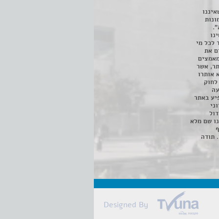
איננו
ונות
".
נו
 לכל מי
ם את
מאמצים
תר, אשר
א אותרו
ת, השימוש נעשה על פי סעיף 27א לחוק
נפגעה
יע באתר
ני
דול
ו שם מלא
ף
 תודה
Designed By