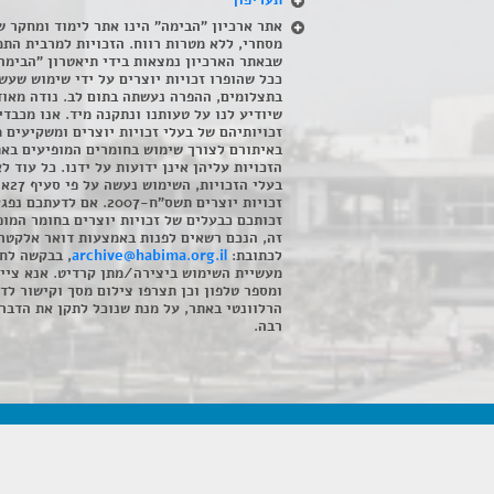
תעריפון
אתר ארכיון "הבימה" הינו אתר לימוד ומחקר ש
מסחרי, ללא מטרות רווח. הזכויות למרבית התמ
שבאתר הארכיון נמצאות בידי תיאטרון "הבימה
ככל שהופרו זכויות יוצרים על ידי שימוש שעשי
בתצלומים, ההפרה נעשתה בתום לב. נודה מאוד
שיודיע לנו על טעותנו ונתקנה מיד. אנו מכבדי
זכויותיהם של בעלי זכויות יוצרים ומשקיעים 
באיתורם לצורך שימוש בחומרים המופיעים בא
הזכויות עליהן אינן ידועות על ידנו. כל עוד ל
בעלי הזכויו
זכויות יוצרים תשס"ח-2007. אם לדעתכם 
זכותכם כבעלים של זכויות יוצרים בחומר המופ
זה, הנכם רשאים לפנות באמצעות דואר אלקטרו
לכתובת:
archive@habima.org.il
, בבקשה לח
מעשיית השימוש ביצירה/מתן קרדיט. אנא ציינ
ומספר טלפון וכן תצרפו צילום מסך וקישור לד
הרלוונטי באתר, על מנת שנוכל לתקן את הדבר.
רבה.