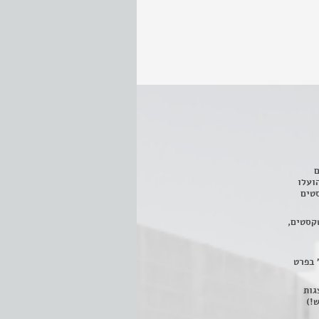
ם
3 מחזות, שהועלו
טים
קסטים,
 בפרט
 ניתן לצפות ב- 400 הצגות
!)