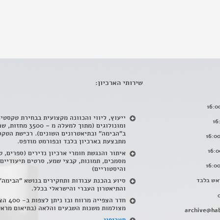
שירותי הארכיון:
ייעוץ, ליווי והכוונה מקצועית בבחירת טקסטי
ומונולוגים (מתוך למעלה מ – 500
ב"הבימה" ובתיאטרונים השונים). רכישת הטקס
מתבצעת בארכיון בלבד ובפורמט מודפס.
איתור והנגשת חומרי ארכיון נדירים
(
ספרים, ט
מסמכים, תמונות, קבצי שמע, סרטים תיעודיים
והיסטוריים)
אש בלבד
סיוע בהכנת עבודות ותחקירים בנושא "הבימה"
והתיאטרון העברי והישראלי בכלל
.
חדר הצפייה מרווח ובו
מצולמות משנות השבעים והלאה (בתיאום מראש
archive@hab