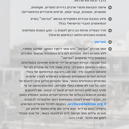
בלבד ובפורמט מודפס.
איתור והנגשת חומרי ארכיון נדירים
(
ספרים, טקסטים,
מסמכים, תמונות, קבצי שמע, סרטים תיעודיים והיסטוריים)
סיוע בהכנת עבודות ותחקירים בנושא "הבימה" בפרט
והתיאטרון העברי והישראלי בכלל
.
חדר הצפייה מרווח ובו ניתן לצפות ב- 400 הצגות מצולמות
משנות השבעים והלאה (בתיאום מראש!)
תעריפון
אתר ארכיון "הבימה" הינו אתר לימוד ומחקר שאיננו מסחרי,
ללא מטרות רווח. הזכויות למרבית התמונות שבאתר הארכיון
נמצאות בידי תיאטרון "הבימה".
ככל שהופרו זכויות יוצרים על ידי שימוש שעשינו בתצלומים,
ההפרה נעשתה בתום לב. נודה מאוד לכל מי שיודיע לנו על
טעותנו ונתקנה מיד. אנו מכבדים את זכויותיהם של בעלי
זכויות יוצרים ומשקיעים מאמצים באיתורם לצורך שימוש
בחומרים המופיעים באתר, אשר הזכויות עליהן אינן ידועות על
ידנו. כל עוד לא אותרו בעלי הזכויות, השימוש נעשה על פי
סעיף 27א לחוק זכויות יוצרים תשס"ח-2007. אם לדעתכם
נפגעה זכותכם כבעלים של זכויות יוצרים בחומר המופיע באתר
זה, הנכם רשאים לפנות באמצעות דואר אלקטרוני לכתובת:
archive@habima.org.il
, בבקשה לחדול מעשיית השימוש
ביצירה/מתן קרדיט. אנא ציינו שם מלא ומספר טלפון וכן
תצרפו צילום מסך וקישור לדף הרלוונטי באתר, על מנת שנוכל
לתקן את הדבר. תודה רבה.