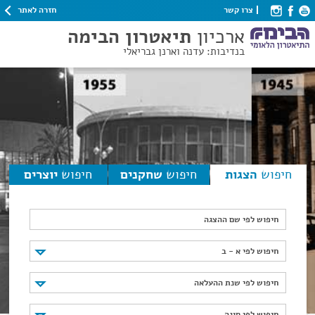
חזרה לאתר
צרו קשר
ארכיון
תיאטרון הבימה
בנדיבות: עדנה וארנן גבריאלי
חיפוש
הצגות
חיפוש
שחקנים
חיפוש
יוצרים
חיפוש לפי שם ההצגה
חיפוש לפי א - ב
חיפוש לפי א - ב
חיפוש לפי שנת ההעלאה
חיפוש לפי שנת ההעלאה
חיפוש לפי סוגה
חיפוש לפי סוגה