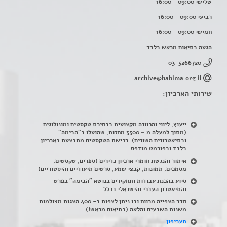
שלישי 09:00 - 16:00
רביעי 09:00 - 16:00
חמישי 09:00 - 16:00
הגעה בתיאום מראש בלבד
03-5266720
archive@habima.org.il
שירותי הארכיון:
ייעוץ, ליווי והכוונה מקצועית בבחירת טקסטים ומונולוגים
(מתוך למעלה מ – 3500 מחזות, שהועלו ב"הבימה"
ובתיאטרונים השונים). רכישת הטקסטים מתבצעת בארכיון
בלבד ובפורמט מודפס.
איתור והנגשת חומרי ארכיון נדירים
(
ספרים, טקסטים,
מסמכים, תמונות, קבצי שמע, סרטים תיעודיים והיסטוריים)
סיוע בהכנת עבודות ותחקירים בנושא "הבימה" בפרט
והתיאטרון העברי והישראלי בכלל
.
חדר הצפייה מרווח ובו ניתן לצפות ב- 400 הצגות מצולמות
משנות השבעים והלאה (בתיאום מראש!)
תעריפון