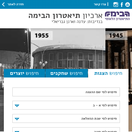
חזרה לאתר
צרו קשר
ארכיון
תיאטרון הבימה
בנדיבות: עדנה וארנן גבריאלי
חיפוש
הצגות
חיפוש
שחקנים
חיפוש
יוצרים
חיפוש לפי שם ההצגה
חיפוש לפי א - ב
חיפוש לפי א - ב
חיפוש לפי שנת ההעלאה
חיפוש לפי שנת ההעלאה
חיפוש לפי סוגה
חיפוש לפי סוגה