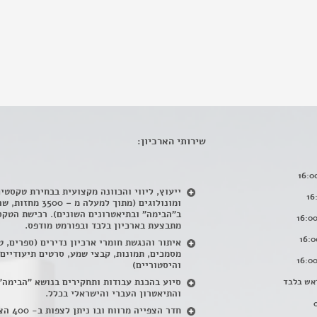
שירותי הארכיון:
ייעוץ, ליווי והכוונה מקצועית בבחירת טקסטי
ומונולוגים (מתוך למעלה מ – 500
ב"הבימה" ובתיאטרונים השונים). רכישת הטקס
מתבצעת בארכיון בלבד ובפורמט מודפס.
איתור והנגשת חומרי ארכיון נדירים
(
ספרים, ט
מסמכים, תמונות, קבצי שמע, סרטים תיעודיים
והיסטוריים)
אש בלבד
סיוע בהכנת עבודות ותחקירים בנושא "הבימה"
והתיאטרון העברי והישראלי בכלל
.
חדר הצפייה מרווח ובו