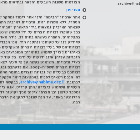
מצולמות משנות השבעים והלאה (בתיאום מראש
archive@hab
תעריפון
אתר ארכיון "הבימה" הינו אתר לימוד ומחקר ש
מסחרי, ללא מטרות רווח. הזכויות למרבית התמ
שבאתר הארכיון נמצאות בידי תיאטרון "הבימה
ככל שהופרו זכויות יוצרים על ידי שימוש שעשי
בתצלומים, ההפרה נעשתה בתום לב. נודה מאוד
שיודיע לנו על טעותנו ונתקנה מיד. אנו מכבדי
זכויותיהם של בעלי זכויות יוצרים ומשקיעים 
באיתורם לצורך שימוש בחומרים המופיעים בא
הזכויות עליהן אינן ידועות על ידנו. כל עוד ל
בעלי הזכויו
זכויות יוצרים תשס"ח-2007. אם לדעתכם 
זכותכם כבעלים של זכויות יוצרים בחומר המופ
זה, הנכם רשאים לפנות באמצעות דואר אלקטרו
לכתובת:
archive@habima.org.il
, בבקשה לח
מעשיית השימוש ביצירה/מתן קרדיט. אנא ציינ
ומספר טלפון וכן תצרפו צילום מסך וקישור לד
הרלוונטי באתר, על מנת שנוכל לתקן את הדבר.
רבה.