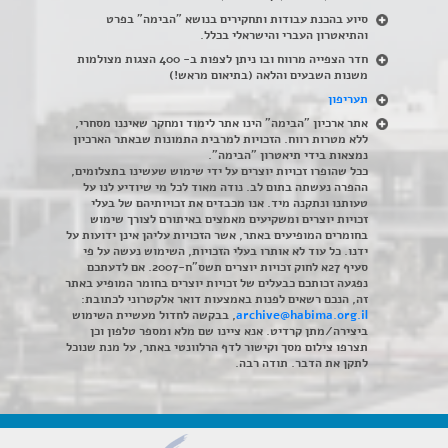
סיוע בהכנת עבודות ותחקירים בנושא "הבימה" בפרט
והתיאטרון העברי והישראלי בכלל
.
חדר הצפייה מרווח ובו ניתן לצפות ב- 400 הצגות מצולמות
משנות השבעים והלאה (בתיאום מראש!)
תעריפון
אתר ארכיון "הבימה" הינו אתר לימוד ומחקר שאיננו מסחרי,
ללא מטרות רווח. הזכויות למרבית התמונות שבאתר הארכיון
נמצאות בידי תיאטרון "הבימה".
ככל שהופרו זכויות יוצרים על ידי שימוש שעשינו בתצלומים,
ההפרה נעשתה בתום לב. נודה מאוד לכל מי שיודיע לנו על
טעותנו ונתקנה מיד. אנו מכבדים את זכויותיהם של בעלי
זכויות יוצרים ומשקיעים מאמצים באיתורם לצורך שימוש
בחומרים המופיעים באתר, אשר הזכויות עליהן אינן ידועות על
ידנו. כל עוד לא אותרו בעלי הזכויות, השימוש נעשה על פי
סעיף 27א לחוק זכויות יוצרים תשס"ח-2007. אם לדעתכם
נפגעה זכותכם כבעלים של זכויות יוצרים בחומר המופיע באתר
זה, הנכם רשאים לפנות באמצעות דואר אלקטרוני לכתובת:
archive@habima.org.il
, בבקשה לחדול מעשיית השימוש
ביצירה/מתן קרדיט. אנא ציינו שם מלא ומספר טלפון וכן
תצרפו צילום מסך וקישור לדף הרלוונטי באתר, על מנת שנוכל
לתקן את הדבר. תודה רבה.