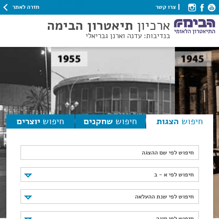
חזרה לאתר
צרו קשר
ארכיון
תיאטרון הבימה
בנדיבות: עדנה וארנן גבריאלי
חיפוש
הצגות
חיפוש
שחקנים
חיפוש
יוצרים
חיפוש לפי שם ההצגה
חיפוש לפי א - ב
חיפוש לפי א - ב
חיפוש לפי שנת ההעלאה
חיפוש לפי שנת ההעלאה
חיפוש לפי סוגה
חיפוש לפי סוגה