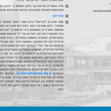
והתיאטרון העברי והישראלי בכלל
.
חדר הצפייה מרווח ובו
מצולמות משנות השבעים והלאה (בתיאום מראש
archive@hab
תעריפון
אתר ארכיון "הבימה" הינו אתר לימוד ומחקר ש
מסחרי, ללא מטרות רווח. הזכויות למרבית התמ
שבאתר הארכיון נמצאות בידי תיאטרון "הבימה
ככל שהופרו זכויות יוצרים על ידי שימוש שעשי
בתצלומים, ההפרה נעשתה בתום לב. נודה מאוד
שיודיע לנו על טעותנו ונתקנה מיד. אנו מכבדי
זכויותיהם של בעלי זכויות יוצרים ומשקיעים 
באיתורם לצורך שימוש בחומרים המופיעים בא
הזכויות עליהן אינן ידועות על ידנו. כל עוד ל
בעלי הזכויו
זכויות יוצרים תשס"ח-2007. אם לדעתכם 
זכותכם כבעלים של זכויות יוצרים בחומר המופ
זה, הנכם רשאים לפנות באמצעות דואר אלקטרו
לכתובת:
archive@habima.org.il
, בבקשה לח
מעשיית השימוש ביצירה/מתן קרדיט. אנא ציינ
ומספר טלפון וכן תצרפו צילום מסך וקישור לד
הרלוונטי באתר, על מנת שנוכל לתקן את הדבר.
רבה.