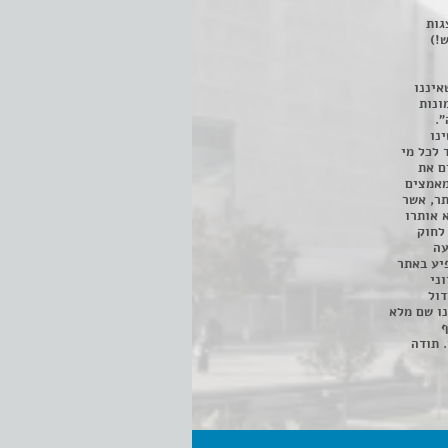
 ניתן לצפות ב- 400 הצגות
!)
איננו
ונות
".
נו
 לכל מי
ם את
מאמצים
תר, אשר
א אותרו
ת, השימוש נעשה על פי סעיף 27א לחוק
נפגעה
יע באתר
ני
דול
ו שם מלא
ף
 תודה