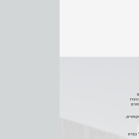
ם
3 מחזות, שהועלו
טים
קסטים,
 בפרט