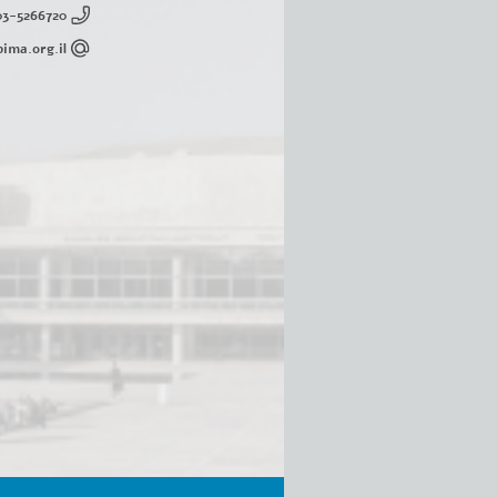
03-5266720
ima.org.il