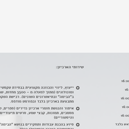
שירותי הארכיון:
ייעוץ, ליווי והכוונה מקצועית בבחירת טקסטי
ומונולוגים (מתוך למעלה מ – 500
ב"הבימה" ובתיאטרונים השונים). רכישת הטקס
מתבצעת בארכיון בלבד ובפורמט מודפס.
איתור והנגשת חומרי ארכיון נדירים
(
ספרים, ט
מסמכים, תמונות, קבצי שמע, סרטים תיעודיים
והיסטוריים)
אש בלבד
סיוע בהכנת עבודות ותחקירים בנושא "הבימה"