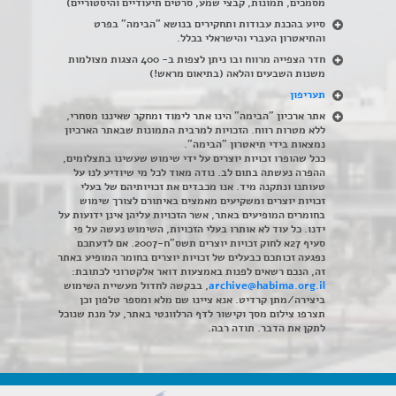
מסמכים, תמונות, קבצי שמע, סרטים תיעודיים והיסטוריים)
סיוע בהכנת עבודות ותחקירים בנושא "הבימה" בפרט
והתיאטרון העברי והישראלי בכלל
.
חדר הצפייה מרווח ובו ניתן לצפות ב- 400 הצגות מצולמות
משנות השבעים והלאה (בתיאום מראש!)
תעריפון
אתר ארכיון "הבימה" הינו אתר לימוד ומחקר שאיננו מסחרי,
ללא מטרות רווח. הזכויות למרבית התמונות שבאתר הארכיון
נמצאות בידי תיאטרון "הבימה".
ככל שהופרו זכויות יוצרים על ידי שימוש שעשינו בתצלומים,
ההפרה נעשתה בתום לב. נודה מאוד לכל מי שיודיע לנו על
טעותנו ונתקנה מיד. אנו מכבדים את זכויותיהם של בעלי
זכויות יוצרים ומשקיעים מאמצים באיתורם לצורך שימוש
בחומרים המופיעים באתר, אשר הזכויות עליהן אינן ידועות על
ידנו. כל עוד לא אותרו בעלי הזכויות, השימוש נעשה על פי
סעיף 27א לחוק זכויות יוצרים תשס"ח-2007. אם לדעתכם
נפגעה זכותכם כבעלים של זכויות יוצרים בחומר המופיע באתר
זה, הנכם רשאים לפנות באמצעות דואר אלקטרוני לכתובת:
archive@habima.org.il
, בבקשה לחדול מעשיית השימוש
ביצירה/מתן קרדיט. אנא ציינו שם מלא ומספר טלפון וכן
תצרפו צילום מסך וקישור לדף הרלוונטי באתר, על מנת שנוכל
לתקן את הדבר. תודה רבה.