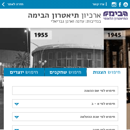
חזרה לאתר
צרו קשר
ארכיון
תיאטרון הבימה
בנדיבות: עדנה וארנן גבריאלי
חיפוש
הצגות
חיפוש
שחקנים
חיפוש
יוצרים
חיפוש לפי שם ההצגה
חיפוש לפי א - ב
חיפוש לפי א - ב
חיפוש לפי שנת ההעלאה
חיפוש לפי שנת ההעלאה
חיפוש לפי סוגה
חיפוש לפי סוגה