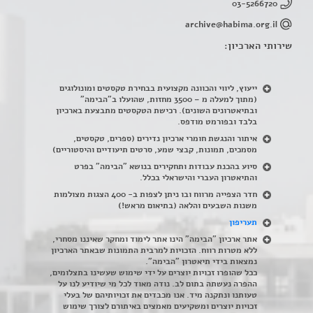
03-5266720
archive@habima.org.il
שירותי הארכיון:
ייעוץ, ליווי והכוונה מקצועית בבחירת טקסטים ומונולוגים
(מתוך למעלה מ – 3500 מחזות, שהועלו ב"הבימה"
ובתיאטרונים השונים). רכישת הטקסטים מתבצעת בארכיון
בלבד ובפורמט מודפס.
איתור והנגשת חומרי ארכיון נדירים
(
ספרים, טקסטים,
מסמכים, תמונות, קבצי שמע, סרטים תיעודיים והיסטוריים)
סיוע בהכנת עבודות ותחקירים בנושא "הבימה" בפרט
והתיאטרון העברי והישראלי בכלל
.
חדר הצפייה מרווח ובו ניתן לצפות ב- 400 הצגות מצולמות
משנות השבעים והלאה (בתיאום מראש!)
תעריפון
אתר ארכיון "הבימה" הינו אתר לימוד ומחקר שאיננו מסחרי,
ללא מטרות רווח. הזכויות למרבית התמונות שבאתר הארכיון
נמצאות בידי תיאטרון "הבימה".
ככל שהופרו זכויות יוצרים על ידי שימוש שעשינו בתצלומים,
ההפרה נעשתה בתום לב. נודה מאוד לכל מי שיודיע לנו על
טעותנו ונתקנה מיד. אנו מכבדים את זכויותיהם של בעלי
זכויות יוצרים ומשקיעים מאמצים באיתורם לצורך שימוש