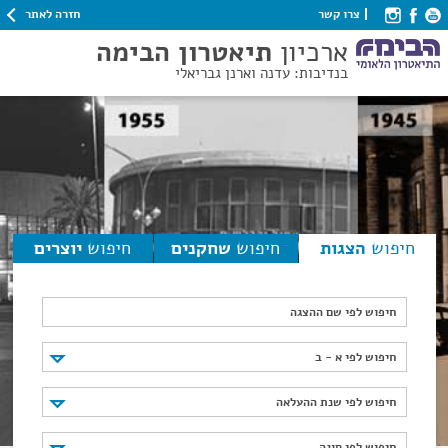
חזרה לאתר
צרו קשר
ארכיון
תיאטרון הבימה
בנדיבות: עדנה וארנן גבריאלי
חיפוש
הצגות
חיפוש
שחקנים
חיפוש
יוצרים
חיפוש לפי שם ההצגה
חיפוש לפי א - ב
חיפוש לפי א - ב
חיפוש לפי שנת ההעלאה
חיפוש לפי שנת ההעלאה
חיפוש לפי סוגה
חיפוש לפי סוגה