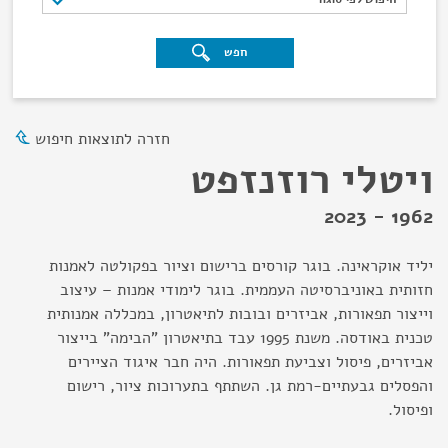
חפש
חזרה לתוצאות חיפוש
ויטלי רוזנזפט
1962 - 2023
יליד אוקראינה. בוגר קורסים ברישום וציור בפקולטה לאמנות
חזותית באוניברסיטה העממית. בוגר לימודי אמנות – עיצוב
וייצור תפאורות, אביזרים ובובות לתיאטרון, במכללה אמנותית
טכנית באודסה. משנת 1995 עבד בתיאטרון "הבימה" בייצור
אביזרים, פיסול וצביעת תפאורות. היה חבר איגוד הציירים
והפסלים גבעתיים-רמת גן. השתתף בתערוכות ציור, רישום
ופיסול.