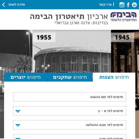
חזרה לאתר
צרו קשר
ארכיון
תיאטרון הבימה
בנדיבות: עדנה וארנן גבריאלי
חיפוש
הצגות
חיפוש
שחקנים
חיפוש
יוצרים
חיפוש לפי שם ההצגה
חיפוש לפי א - ב
חיפוש לפי א - ב
חיפוש לפי שנת ההעלאה
חיפוש לפי שנת ההעלאה
חיפוש לפי סוגה
חיפוש לפי סוגה