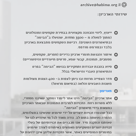
archive@habima.org.il
שירותי הארכיון:
ייעוץ, ליווי והכוונה מקצועית בבחירת טקסטים ומונולוגים
(מתוך למעלה מ – 3500 מחזות, שהועלו ב"הבימה"
ובתיאטרונים השונים). רכישת הטקסטים מתבצעת בארכיון
בלבד ובפורמט מודפס.
איתור והנגשת חומרי ארכיון נדירים
(
ספרים, טקסטים,
מסמכים, תמונות, קבצי שמע, סרטים תיעודיים והיסטוריים)
סיוע בהכנת עבודות ותחקירים בנושא "הבימה" בפרט
והתיאטרון העברי והישראלי בכלל
.
חדר הצפייה מרווח ובו ניתן לצפות ב- 400 הצגות מצולמות
משנות השבעים והלאה (בתיאום מראש!)
תעריפון
אתר ארכיון "הבימה" הינו אתר לימוד ומחקר שאיננו מסחרי,
ללא מטרות רווח. הזכויות למרבית התמונות שבאתר הארכיון
נמצאות בידי תיאטרון "הבימה".
ככל שהופרו זכויות יוצרים על ידי שימוש שעשינו בתצלומים,
ההפרה נעשתה בתום לב. נודה מאוד לכל מי שיודיע לנו על
טעותנו ונתקנה מיד. אנו מכבדים את זכויותיהם של בעלי
זכויות יוצרים ומשקיעים מאמצים באיתורם לצורך שימוש
בחומרים המופיעים באתר, אשר הזכויות עליהן אינן ידועות על