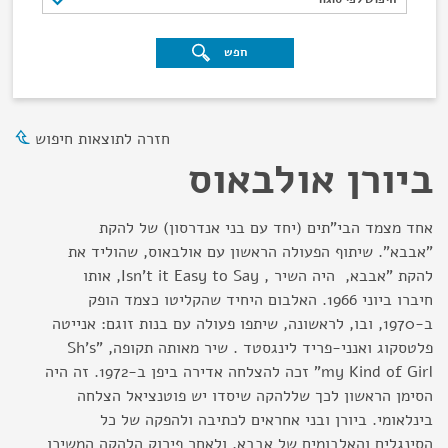
חפש
חזרה לתוצאות חיפוש
ביורן אולבאוס
אחד מצמד הבי"תים (יחד עם בני אנדרסון) של להקת
"אבבא". שיתוף הפעולה הראשון עם אולבאוס, שהוליד את
להקת "אבבא, היה השיר , Isn’t it Easy to Say, אותו
חיברו ביוני 1966. האלבום היחיד שהקליטו כצמד הופק
ב-1970, ובו, לראשונה, שיתפו פעולה עם בנות זוגם: אנייטה
פלטסקוג ואנני-פריד לינגסטד . שיר מאותה תקופה, "Sh’s
my Kind of Girl" זכה להצלחה אדירה ביפן ב-1972. זה היה
הסימן הראשון לכך שללהקה שיסדו יש פוטנציאל הצלחה
בינלאומי. ביורן ובני אחראים לכתיבה ולהפקה של כל
הסינגלים והאלבומים של אבבא, ולאחר פירוק הלהקה המשיכו