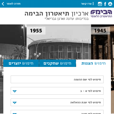
חזרה לאתר
צרו קשר
ארכיון
תיאטרון הבימה
בנדיבות: עדנה וארנן גבריאלי
חיפוש
הצגות
חיפוש
שחקנים
חיפוש
יוצרים
חיפוש לפי שם ההצגה
חיפוש לפי א - ב
חיפוש לפי א - ב
חיפוש לפי שנת ההעלאה
חיפוש לפי שנת ההעלאה
חיפוש לפי סוגה
חיפוש לפי סוגה