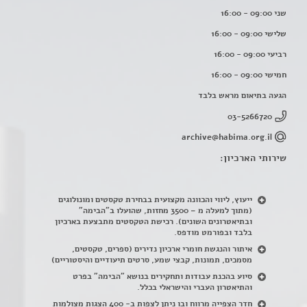
שני 09:00 - 16:00
שלישי 09:00 - 16:00
רביעי 09:00 - 16:00
חמישי 09:00 - 16:00
הגעה בתיאום מראש בלבד
03-5266720
archive@habima.org.il
שירותי הארכיון:
ייעוץ, ליווי והכוונה מקצועית בבחירת טקסטים ומונולוגים
(מתוך למעלה מ – 3500 מחזות, שהועלו ב"הבימה"
ובתיאטרונים השונים). רכישת הטקסטים מתבצעת בארכיון
בלבד ובפורמט מודפס.
איתור והנגשת חומרי ארכיון נדירים
(
ספרים, טקסטים,
מסמכים, תמונות, קבצי שמע, סרטים תיעודיים והיסטוריים)
סיוע בהכנת עבודות ותחקירים בנושא "הבימה" בפרט
והתיאטרון העברי והישראלי בכלל
.
חדר הצפייה מרווח ובו ניתן לצפות ב- 400 הצגות מצולמות