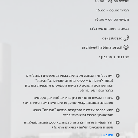
שלישי 09:00 - 16:00
רביעי 09:00 - 16:00
חמישי 09:00 - 16:00
הגעה בתיאום מראש בלבד
03-5266720
archive@habima.org.il
שירותי הארכיון:
ייעוץ, ליווי והכוונה מקצועית בבחירת טקסטים ומונולוגים
(מתוך למעלה מ – 3500 מחזות, שהועלו ב"הבימה"
ובתיאטרונים השונים). רכישת הטקסטים מתבצעת בארכיון
בלבד ובפורמט מודפס.
איתור והנגשת חומרי ארכיון נדירים
(
ספרים, טקסטים,
מסמכים, תמונות, קבצי שמע, סרטים תיעודיים והיסטוריים)
סיוע בהכנת עבודות ותחקירים בנושא "הבימה" בפרט
והתיאטרון העברי והישראלי בכלל
.
חדר הצפייה מרווח ובו ניתן לצפות ב- 400 הצגות מצולמות
משנות השבעים והלאה (בתיאום מראש!)
תעריפון