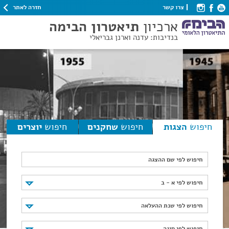
חזרה לאתר
צרו קשר
ארכיון
תיאטרון הבימה
בנדיבות: עדנה וארנן גבריאלי
חיפוש
הצגות
חיפוש
שחקנים
חיפוש
יוצרים
חיפוש לפי שם ההצגה
חיפוש לפי א - ב
חיפוש לפי א - ב
חיפוש לפי שנת ההעלאה
חיפוש לפי שנת ההעלאה
חיפוש לפי סוגה
חיפוש לפי סוגה