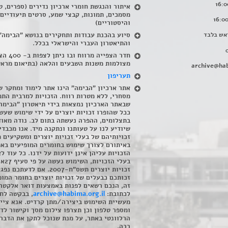
איתור והנגשת חומרי ארכיון נדירים
(
ספרים, ט
מסמכים, תמונות, קבצי שמע, סרטים תיעודיים
והיסטוריים)
אש בלבד
סיוע בהכנת עבודות ותחקירים בנושא "הבימה"
והתיאטרון העברי והישראלי בכלל
.
חדר הצפייה מרווח ובו
מצולמות משנות השבעים והלאה (בתיאום מראש
archive@hab
תעריפון
אתר ארכיון "הבימה" הינו אתר לימוד ומחקר ש
מסחרי, ללא מטרות רווח. הזכויות למרבית התמ
שבאתר הארכיון נמצאות בידי תיאטרון "הבימה
ככל שהופרו זכויות יוצרים על ידי שימוש שעשי
בתצלומים, ההפרה נעשתה בתום לב. נודה מאוד
שיודיע לנו על טעותנו ונתקנה מיד. אנו מכבדי
זכויותיהם של בעלי זכויות יוצרים ומשקיעים 
באיתורם לצורך שימוש בחומרים המופיעים בא
הזכויות עליהן אינן ידועות על ידנו. כל עוד ל
בעלי הזכויו
זכויות יוצרים תשס"ח-2007. אם לדעתכם 
זכותכם כבעלים של זכויות יוצרים בחומר המופ
זה, הנכם רשאים לפנות באמצעות דואר אלקטרו
לכתובת:
archive@habima.org.il
, בבקשה לח
מעשיית השימוש ביצירה/מתן קרדיט. אנא ציינ
ומספר טלפון וכן תצרפו צילום מסך וקישור לד
הרלוונטי באתר, על מנת שנוכל לתקן את הדבר.
רבה.