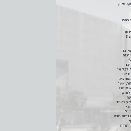
קסטים,
 בפרט
 ניתן לצפות ב- 400 הצגות
!)
איננו
ונות
".
נו
 לכל מי
ם את
מאמצים
תר, אשר
א אותרו
ת, השימוש נעשה על פי סעיף 27א לחוק
נפגעה
יע באתר
ני
דול
ו שם מלא
ף
 תודה