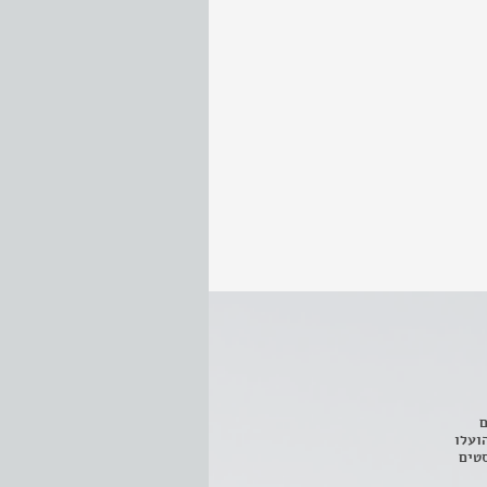
ם
3 מחזות, שהועלו
טים