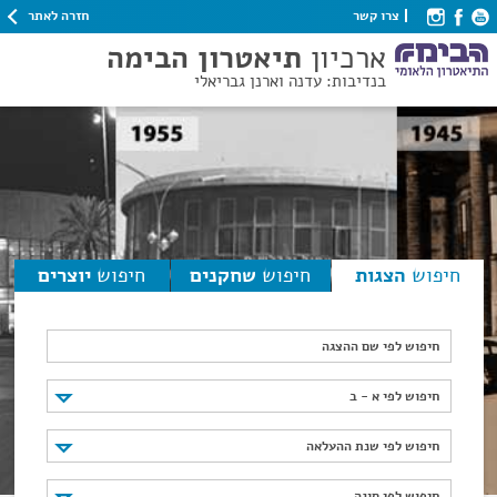
חזרה לאתר
צרו קשר
ארכיון
תיאטרון הבימה
בנדיבות: עדנה וארנן גבריאלי
חיפוש
הצגות
חיפוש
שחקנים
חיפוש
יוצרים
חיפוש לפי שם ההצגה
חיפוש לפי א - ב
חיפוש לפי א - ב
חיפוש לפי שנת ההעלאה
חיפוש לפי שנת ההעלאה
חיפוש לפי סוגה
חיפוש לפי סוגה