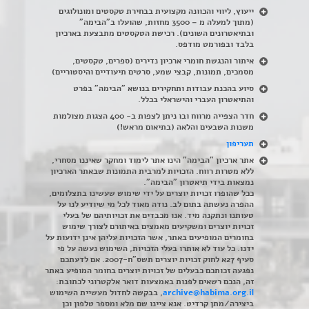
ייעוץ, ליווי והכוונה מקצועית בבחירת טקסטים ומונולוגים
(מתוך למעלה מ – 3500 מחזות, שהועלו ב"הבימה"
ובתיאטרונים השונים). רכישת הטקסטים מתבצעת בארכיון
בלבד ובפורמט מודפס.
איתור והנגשת חומרי ארכיון נדירים
(
ספרים, טקסטים,
מסמכים, תמונות, קבצי שמע, סרטים תיעודיים והיסטוריים)
סיוע בהכנת עבודות ותחקירים בנושא "הבימה" בפרט
והתיאטרון העברי והישראלי בכלל
.
חדר הצפייה מרווח ובו ניתן לצפות ב- 400 הצגות מצולמות
משנות השבעים והלאה (בתיאום מראש!)
תעריפון
אתר ארכיון "הבימה" הינו אתר לימוד ומחקר שאיננו מסחרי,
ללא מטרות רווח. הזכויות למרבית התמונות שבאתר הארכיון
נמצאות בידי תיאטרון "הבימה".
ככל שהופרו זכויות יוצרים על ידי שימוש שעשינו בתצלומים,
ההפרה נעשתה בתום לב. נודה מאוד לכל מי שיודיע לנו על
טעותנו ונתקנה מיד. אנו מכבדים את זכויותיהם של בעלי
זכויות יוצרים ומשקיעים מאמצים באיתורם לצורך שימוש
בחומרים המופיעים באתר, אשר הזכויות עליהן אינן ידועות על
ידנו. כל עוד לא אותרו בעלי הזכויות, השימוש נעשה על פי
סעיף 27א לחוק זכויות יוצרים תשס"ח-2007. אם לדעתכם
נפגעה זכותכם כבעלים של זכויות יוצרים בחומר המופיע באתר
זה, הנכם רשאים לפנות באמצעות דואר אלקטרוני לכתובת:
archive@habima.org.il
, בבקשה לחדול מעשיית השימוש
ביצירה/מתן קרדיט. אנא ציינו שם מלא ומספר טלפון וכן