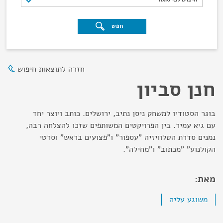
חפש
חזרה לתוצאות חיפוש
חנן סביון
בוגר הסטודיו למשחק ניסן נתיב, ירושלים. כותב ויוצר יחד
עם גיא עמיר. בין הפרויקטים המשותפים שזכו להצלחה רבה,
נמנים סדרת הטלוויזיה "עספור" ו"פצועים בראש" וסרטי
הקולנוע" "מכתוב" ו"מחילה".
מאת:
משוגע עליה