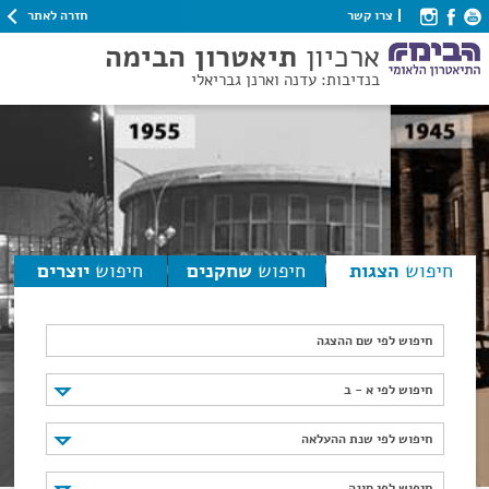
חזרה לאתר
צרו קשר
ארכיון
תיאטרון הבימה
בנדיבות: עדנה וארנן גבריאלי
חיפוש
הצגות
חיפוש
שחקנים
חיפוש
יוצרים
חיפוש לפי שם ההצגה
חיפוש לפי א - ב
חיפוש לפי א - ב
חיפוש לפי שנת ההעלאה
חיפוש לפי שנת ההעלאה
חיפוש לפי סוגה
חיפוש לפי סוגה