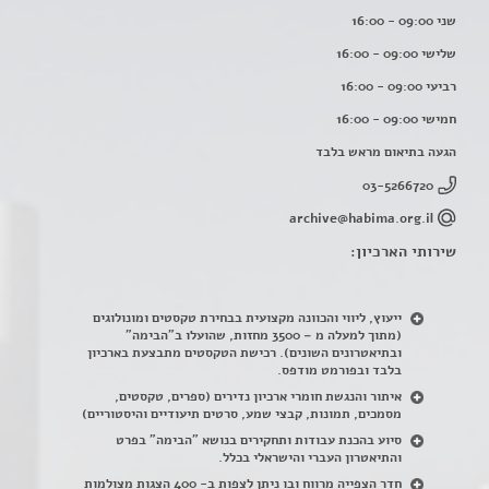
שני 09:00 - 16:00
שלישי 09:00 - 16:00
רביעי 09:00 - 16:00
חמישי 09:00 - 16:00
הגעה בתיאום מראש בלבד
03-5266720
archive@habima.org.il
שירותי הארכיון:
ייעוץ, ליווי והכוונה מקצועית בבחירת טקסטים ומונולוגים
(מתוך למעלה מ – 3500 מחזות, שהועלו ב"הבימה"
ובתיאטרונים השונים). רכישת הטקסטים מתבצעת בארכיון
בלבד ובפורמט מודפס.
איתור והנגשת חומרי ארכיון נדירים
(
ספרים, טקסטים,
מסמכים, תמונות, קבצי שמע, סרטים תיעודיים והיסטוריים)
סיוע בהכנת עבודות ותחקירים בנושא "הבימה" בפרט
והתיאטרון העברי והישראלי בכלל
.
חדר הצפייה מרווח ובו ניתן לצפות ב- 400 הצגות מצולמות