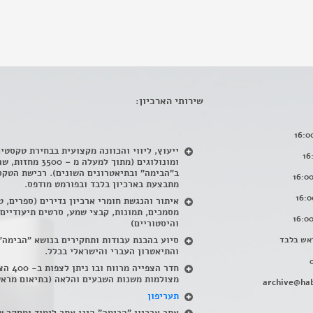
שירותי הארכיון:
ייעוץ, ליווי והכוונה מקצועית בבחירת טקסטי
ומונולוגים (מתוך למעלה מ – 500
ב"הבימה" ובתיאטרונים השונים). רכישת הטקס
מתבצעת בארכיון בלבד ובפורמט מודפס.
איתור והנגשת חומרי ארכיון נדירים
(
ספרים, ט
מסמכים, תמונות, קבצי שמע, סרטים תיעודיים
והיסטוריים)
אש בלבד
סיוע בהכנת עבודות ותחקירים בנושא "הבימה"
והתיאטרון העברי והישראלי בכלל
.
חדר הצפייה מרווח ובו
מצולמות משנות השבעים והלאה (בתיאום מראש
archive@hab
תעריפון