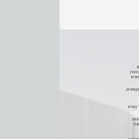
ם
3 מחזות, שהועלו
טים
קסטים,
 בפרט
 ניתן לצפות ב- 400 הצגות
!)