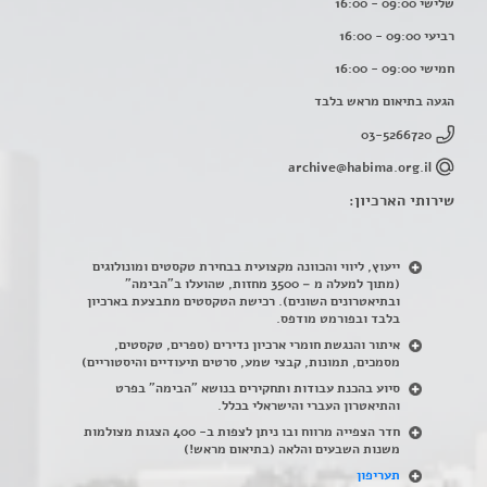
שלישי 09:00 - 16:00
רביעי 09:00 - 16:00
חמישי 09:00 - 16:00
הגעה בתיאום מראש בלבד
03-5266720
archive@habima.org.il
שירותי הארכיון:
ייעוץ, ליווי והכוונה מקצועית בבחירת טקסטים ומונולוגים
(מתוך למעלה מ – 3500 מחזות, שהועלו ב"הבימה"
ובתיאטרונים השונים). רכישת הטקסטים מתבצעת בארכיון
בלבד ובפורמט מודפס.
איתור והנגשת חומרי ארכיון נדירים
(
ספרים, טקסטים,
מסמכים, תמונות, קבצי שמע, סרטים תיעודיים והיסטוריים)
סיוע בהכנת עבודות ותחקירים בנושא "הבימה" בפרט
והתיאטרון העברי והישראלי בכלל
.
חדר הצפייה מרווח ובו ניתן לצפות ב- 400 הצגות מצולמות
משנות השבעים והלאה (בתיאום מראש!)
תעריפון