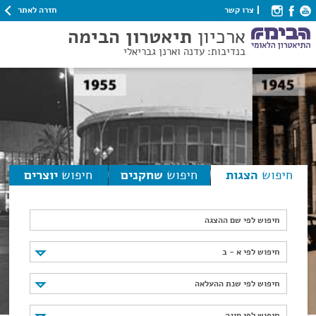
חזרה לאתר
צרו קשר
ארכיון
תיאטרון הבימה
בנדיבות: עדנה וארנן גבריאלי
חיפוש
הצגות
חיפוש
שחקנים
חיפוש
יוצרים
חיפוש לפי שם ההצגה
חיפוש לפי א - ב
חיפוש לפי א - ב
חיפוש לפי שנת ההעלאה
חיפוש לפי שנת ההעלאה
חיפוש לפי סוגה
חיפוש לפי סוגה