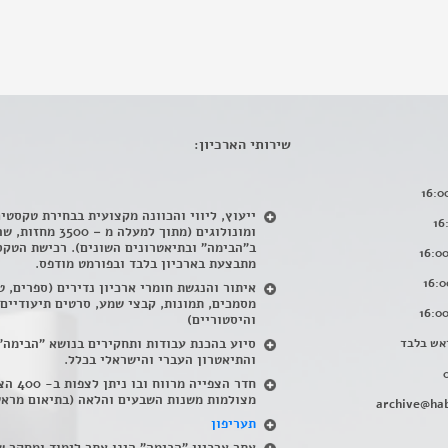
שירותי הארכיון:
ייעוץ, ליווי והכוונה מקצועית בבחירת טקסטי
ומונולוגים (מתוך למעלה מ – 500
ב"הבימה" ובתיאטרונים השונים). רכישת הטקס
מתבצעת בארכיון בלבד ובפורמט מודפס.
איתור והנגשת חומרי ארכיון נדירים
(
ספרים, ט
מסמכים, תמונות, קבצי שמע, סרטים תיעודיים
והיסטוריים)
אש בלבד
סיוע בהכנת עבודות ותחקירים בנושא "הבימה"
והתיאטרון העברי והישראלי בכלל
.
חדר הצפייה מרווח ובו
מצולמות משנות השבעים והלאה (בתיאום מראש
archive@hab
תעריפון