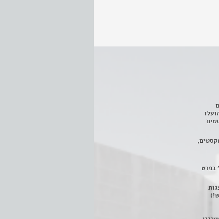
ם
3 מחזות, שהועלו
טים
קסטים,
 בפרט
 ניתן לצפות ב- 400 הצגות
!)