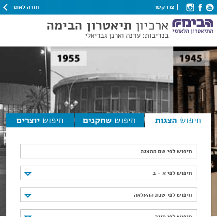
חזרה לאתר
צרו קשר
ארכיון
תיאטרון הבימה
בנדיבות: עדנה וארנן גבריאלי
חיפוש
הצגות
חיפוש
שחקנים
חיפוש
יוצרים
חיפוש לפי שם ההצגה
חיפוש לפי א - ב
חיפוש לפי א - ב
חיפוש לפי שנת ההעלאה
חיפוש לפי שנת ההעלאה
חיפוש לפי סוגה
חיפוש לפי סוגה