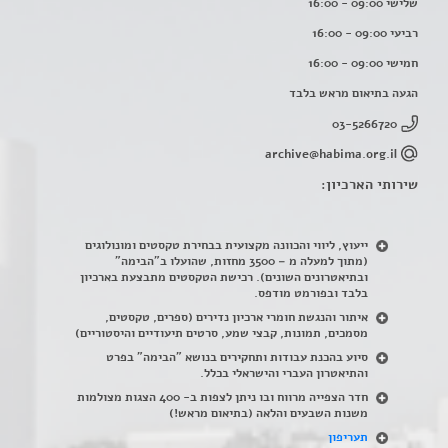
שלישי 09:00 - 16:00
רביעי 09:00 - 16:00
חמישי 09:00 - 16:00
הגעה בתיאום מראש בלבד
03-5266720
archive@habima.org.il
שירותי הארכיון:
ייעוץ, ליווי והכוונה מקצועית בבחירת טקסטים ומונולוגים
(מתוך למעלה מ – 3500 מחזות, שהועלו ב"הבימה"
ובתיאטרונים השונים). רכישת הטקסטים מתבצעת בארכיון
בלבד ובפורמט מודפס.
איתור והנגשת חומרי ארכיון נדירים
(
ספרים, טקסטים,
מסמכים, תמונות, קבצי שמע, סרטים תיעודיים והיסטוריים)
סיוע בהכנת עבודות ותחקירים בנושא "הבימה" בפרט
והתיאטרון העברי והישראלי בכלל
.
חדר הצפייה מרווח ובו ניתן לצפות ב- 400 הצגות מצולמות
משנות השבעים והלאה (בתיאום מראש!)
תעריפון