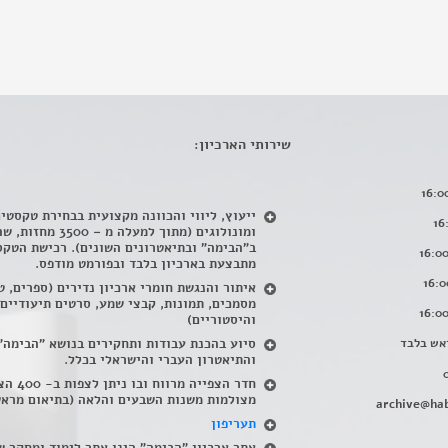
שירותי הארכיון:
ייעוץ, ליווי והכוונה מקצועית בבחירת טקסטי
ומונולוגים (מתוך למעלה מ – 500
ב"הבימה" ובתיאטרונים השונים). רכישת הטקס
מתבצעת בארכיון בלבד ובפורמט מודפס.
איתור והנגשת חומרי ארכיון נדירים
(
ספרים, ט
מסמכים, תמונות, קבצי שמע, סרטים תיעודיים
והיסטוריים)
אש בלבד
סיוע בהכנת עבודות ותחקירים בנושא "הבימה"
והתיאטרון העברי והישראלי בכלל
.
חדר הצפייה מרווח ובו
מצולמות משנות השבעים והלאה (בתיאום מראש
archive@hab
תעריפון