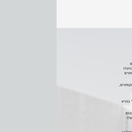
ם
3 מחזות, שהועלו
טים
קסטים,
 בפרט
 ניתן לצפות ב- 400 הצגות
!)