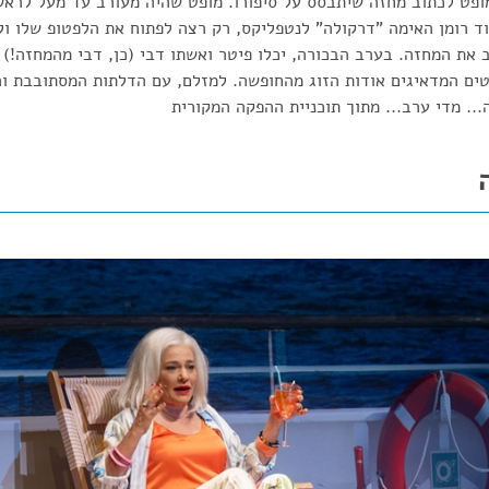
ופט לכתוב מחזה שיתבסס על סיפורו. מופט שהיה מעורב עד מעל לראש
בוד רומן האימה "דרקולה" לנטפליקס, רק רצה לפתוח את הלפטופ שלו ול
של 15 יום, כתב את המחזה. בערב הבכורה, יכלו פיטר ואשתו דבי (כן, דבי מהמחזה
טים המדאיגים אודות הזוג מהחופשה. למזלם, עם הדלתות המסתובבת ו
.. מדי ערב... מתוך תוכניית ההפקה המקורית