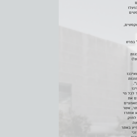
ם
3 מחזות, שהועלו
טים
קסטים,
 בפרט
 ניתן לצפות ב- 400 הצגות
!)
איננו
ונות
".
נו
 לכל מי
ם את
מאמצים
תר, אשר
א אותרו
ת, השימוש נעשה על פי סעיף 27א לחוק
נפגעה
יע באתר
ני