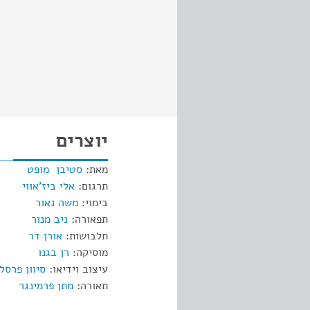
יוצרים
מאת:
סטיבן מופט
תרגום:
אלי ביז'אווי
בימוי:
משה נאור
תפאורה:
ניב מנור
תלבושות:
אורן דר
מוסיקה:
רן בגנו
עיצוב וידיאו:
סיוון פרסל
תאורה:
מתן פרמינגר