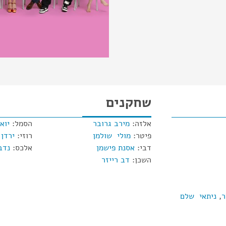
שחקנים
אלזה:
מירב גרובר
הסמל:
יוא
פיטר:
מולי שולמן
רוזי:
ירדן 
דבי:
אסנת פישמן
אלכס:
נדב
השכן:
דב רייזר
ר
,
ניתאי שלם