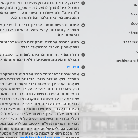
ייעוץ, ליווי והכוונה מקצועית בבחירת טקסטי
ומונולוגים (מתוך למעלה מ – 500
ב"הבימה" ובתיאטרונים השונים). רכישת הטקס
מתבצעת בארכיון בלבד ובפורמט מודפס.
איתור והנגשת חומרי ארכיון נדירים
(
ספרים, ט
מסמכים, תמונות, קבצי שמע, סרטים תיעודיים
והיסטוריים)
אש בלבד
סיוע בהכנת עבודות ותחקירים בנושא "הבימה"
והתיאטרון העברי והישראלי בכלל
.
חדר הצפייה מרווח ובו
מצולמות משנות השבעים והלאה (בתיאום מראש
archive@hab
תעריפון
אתר ארכיון "הבימה" הינו אתר לימוד ומחקר ש
מסחרי, ללא מטרות רווח. הזכויות למרבית התמ
שבאתר הארכיון נמצאות בידי תיאטרון "הבימה
ככל שהופרו זכויות יוצרים על ידי שימוש שעשי
בתצלומים, ההפרה נעשתה בתום לב. נודה מאוד
שיודיע לנו על טעותנו ונתקנה מיד. אנו מכבדי
זכויותיהם של בעלי זכויות יוצרים ומשקיעים 
באיתורם לצורך שימוש בחומרים המופיעים בא
הזכויות עליהן אינן ידועות על ידנו. כל עוד ל
בעלי הזכויו
זכויות יוצרים תשס"ח-2007. אם לדעתכם 
זכותכם כבעלים של זכויות יוצרים בחומר המופ
זה, הנכם רשאים לפנות באמצעות דואר אלקטרו