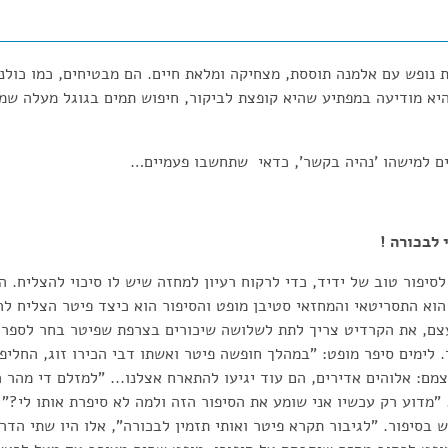
 נופש עם אלמנה תוססת, מצחיקה ומלאת חיים. הם מבטיחים, כמו כולנ
היא מודיעה במפתיע שהיא קופצת לביקור, חיפוש תמים בגוגל מעלה שמ
 למישהו 'נהיה בקשר', כדאי שתחשבו פעמיים…
 לבכורה !
סיפור טוב של ידיד, כדי לרקוח רעיון למחזה שיש לו סיכוי להצליח. הי
הוא התסריטאי והמחזאי סטיבן מופט והסיפור הוא כיצד פיטר הצליח ל
צם, את הקרדיט צריך לתת לשלושה שיכורים בצרפת שפיטר בחר לספר א
 לימים סיפר מופט: "במהלך חופשה פיטר ואשתו דבי הכירו זוג, החליפו
מם: אלוהים אדירים, הם עוד יגיעו להתארח אצלנו... "למזלם די מהר ה
. "מדוע רק עכשיו אני שומע את הסיפור הזה ולמה לא סיפרת אותו לי?"
בסיפור. "לגיבור תקרא פיטר ואותי תזמין לבכורה", אלו היו שתי הד