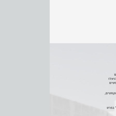
ם
3 מחזות, שהועלו
טים
קסטים,
 בפרט