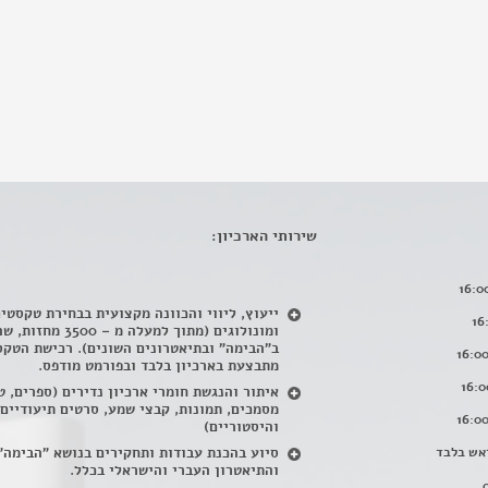
שירותי הארכיון:
ייעוץ, ליווי והכוונה מקצועית בבחירת טקסטי
ומונולוגים (מתוך למעלה מ – 500
ב"הבימה" ובתיאטרונים השונים). רכישת הטקס
מתבצעת בארכיון בלבד ובפורמט מודפס.
איתור והנגשת חומרי ארכיון נדירים
(
ספרים, ט
מסמכים, תמונות, קבצי שמע, סרטים תיעודיים
והיסטוריים)
אש בלבד
סיוע בהכנת עבודות ותחקירים בנושא "הבימה"
והתיאטרון העברי והישראלי בכלל
.