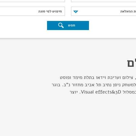
נת ההעלאה
חיפוש לפי סוגה
ת ההעלאה
חיפוש לפי סוגה
חפש
ם
וסק בוידאו מאפינג, VJ, צילום ועריכת וידאו בתלת מימד ופוסט
למשחק ניסן נתיב תל אביב מחזור נ"ב. בוגר
IAC המכללה לאנימציה במסלול Visual effects&3D. יוצר