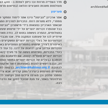
חדר הצפייה מרווח ובו
מצולמות משנות השבעים והלאה (בתיאום מראש
archive@hab
תעריפון
אתר ארכיון "הבימה" הינו אתר לימוד ומחקר ש
מסחרי, ללא מטרות רווח. הזכויות למרבית התמ
שבאתר הארכיון נמצאות בידי תיאטרון "הבימה
ככל שהופרו זכויות יוצרים על ידי שימוש שעשי
בתצלומים, ההפרה נעשתה בתום לב. נודה מאוד
שיודיע לנו על טעותנו ונתקנה מיד. אנו מכבדי
זכויותיהם של בעלי זכויות יוצרים ומשקיעים 
באיתורם לצורך שימוש בחומרים המופיעים בא
הזכויות עליהן אינן ידועות על ידנו. כל עוד ל
בעלי הזכויו
זכויות יוצרים תשס"ח-2007. אם לדעתכם 
זכותכם כבעלים של זכויות יוצרים בחומר המופ
זה, הנכם רשאים לפנות באמצעות דואר אלקטרו
לכתובת:
archive@habima.org.il
, בבקשה לח
מעשיית השימוש ביצירה/מתן קרדיט. אנא ציינ
ומספר טלפון וכן תצרפו צילום מסך וקישור לד
הרלוונטי באתר, על מנת שנוכל לתקן את הדבר.
רבה.