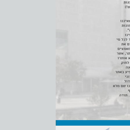
 ניתן לצפות ב- 400 הצגות
!)
איננו
ונות
".
נו
 לכל מי
ם את
מאמצים
תר, אשר
א אותרו
ת, השימוש נעשה על פי סעיף 27א לחוק
נפגעה
יע באתר
ני
דול
ו שם מלא
ף
 תודה