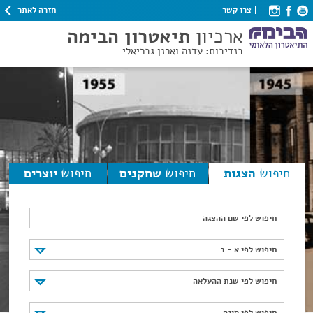
חזרה לאתר
צרו קשר
ארכיון
תיאטרון הבימה
בנדיבות: עדנה וארנן גבריאלי
חיפוש
הצגות
חיפוש
שחקנים
חיפוש
יוצרים
חיפוש לפי שם ההצגה
חיפוש לפי א - ב
חיפוש לפי א - ב
חיפוש לפי שנת ההעלאה
חיפוש לפי שנת ההעלאה
חיפוש לפי סוגה
חיפוש לפי סוגה