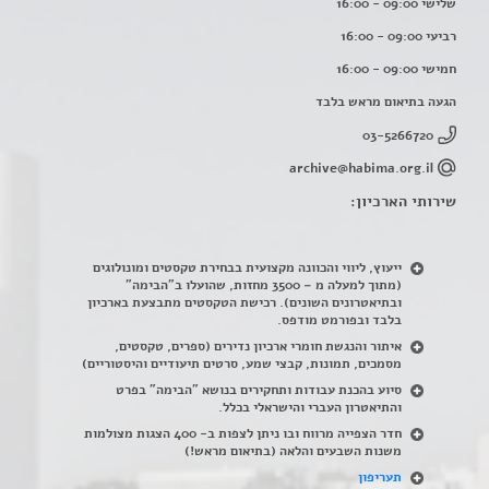
שלישי 09:00 - 16:00
רביעי 09:00 - 16:00
חמישי 09:00 - 16:00
הגעה בתיאום מראש בלבד
03-5266720
archive@habima.org.il
שירותי הארכיון:
ייעוץ, ליווי והכוונה מקצועית בבחירת טקסטים ומונולוגים
(מתוך למעלה מ – 3500 מחזות, שהועלו ב"הבימה"
ובתיאטרונים השונים). רכישת הטקסטים מתבצעת בארכיון
בלבד ובפורמט מודפס.
איתור והנגשת חומרי ארכיון נדירים
(
ספרים, טקסטים,
מסמכים, תמונות, קבצי שמע, סרטים תיעודיים והיסטוריים)
סיוע בהכנת עבודות ותחקירים בנושא "הבימה" בפרט
והתיאטרון העברי והישראלי בכלל
.
חדר הצפייה מרווח ובו ניתן לצפות ב- 400 הצגות מצולמות
משנות השבעים והלאה (בתיאום מראש!)
תעריפון