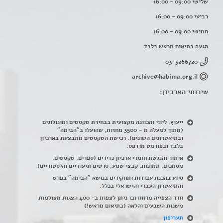
שלישי 09:00 - 16:00
רביעי 09:00 - 16:00
חמישי 09:00 - 16:00
הגעה בתיאום מראש בלבד
03-5266720
archive@habima.org.il
שירותי הארכיון:
ייעוץ, ליווי והכוונה מקצועית בבחירת טקסטים ומונולוגים
(מתוך למעלה מ – 3500 מחזות, שהועלו ב"הבימה"
ובתיאטרונים השונים). רכישת הטקסטים מתבצעת בארכיון
בלבד ובפורמט מודפס.
איתור והנגשת חומרי ארכיון נדירים
(
ספרים, טקסטים,
מסמכים, תמונות, קבצי שמע, סרטים תיעודיים והיסטוריים)
סיוע בהכנת עבודות ותחקירים בנושא "הבימה" בפרט
והתיאטרון העברי והישראלי בכלל
.
חדר הצפייה מרווח ובו ניתן לצפות ב- 400 הצגות מצולמות
משנות השבעים והלאה (בתיאום מראש!)
תעריפון