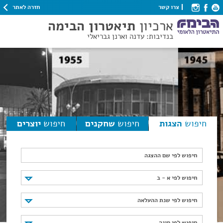
חזרה לאתר
צרו קשר
ארכיון
תיאטרון הבימה
בנדיבות: עדנה וארנן גבריאלי
חיפוש
הצגות
חיפוש
שחקנים
חיפוש
יוצרים
חיפוש לפי שם ההצגה
חיפוש לפי א - ב
חיפוש לפי א - ב
חיפוש לפי שנת ההעלאה
חיפוש לפי שנת ההעלאה
חיפוש לפי סוגה
חיפוש לפי סוגה