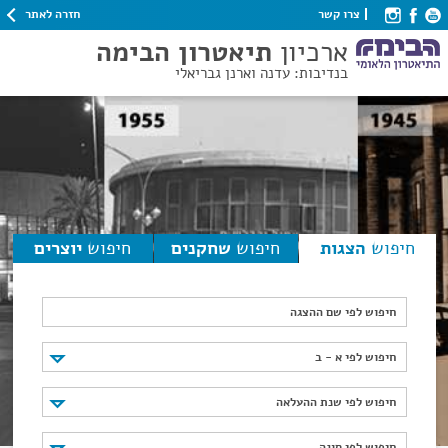
חזרה לאתר
צרו קשר
ארכיון
תיאטרון הבימה
בנדיבות: עדנה וארנן גבריאלי
חיפוש
הצגות
חיפוש
שחקנים
חיפוש
יוצרים
חיפוש לפי שם ההצגה
חיפוש לפי א - ב
חיפוש לפי א - ב
חיפוש לפי שנת ההעלאה
חיפוש לפי שנת ההעלאה
חיפוש לפי סוגה
חיפוש לפי סוגה