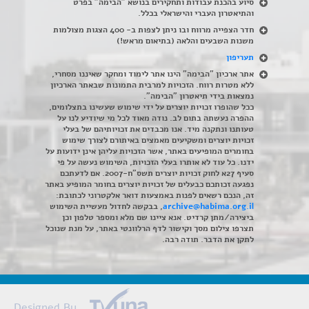
סיוע בהכנת עבודות ותחקירים בנושא "הבימה" בפרט
והתיאטרון העברי והישראלי בכלל
.
חדר הצפייה מרווח ובו ניתן לצפות ב- 400 הצגות מצולמות
משנות השבעים והלאה (בתיאום מראש!)
תעריפון
אתר ארכיון "הבימה" הינו אתר לימוד ומחקר שאיננו מסחרי,
ללא מטרות רווח. הזכויות למרבית התמונות שבאתר הארכיון
נמצאות בידי תיאטרון "הבימה".
ככל שהופרו זכויות יוצרים על ידי שימוש שעשינו בתצלומים,
ההפרה נעשתה בתום לב. נודה מאוד לכל מי שיודיע לנו על
טעותנו ונתקנה מיד. אנו מכבדים את זכויותיהם של בעלי
זכויות יוצרים ומשקיעים מאמצים באיתורם לצורך שימוש
בחומרים המופיעים באתר, אשר הזכויות עליהן אינן ידועות על
ידנו. כל עוד לא אותרו בעלי הזכויות, השימוש נעשה על פי
סעיף 27א לחוק זכויות יוצרים תשס"ח-2007. אם לדעתכם
נפגעה זכותכם כבעלים של זכויות יוצרים בחומר המופיע באתר
זה, הנכם רשאים לפנות באמצעות דואר אלקטרוני לכתובת:
archive@habima.org.il
, בבקשה לחדול מעשיית השימוש
ביצירה/מתן קרדיט. אנא ציינו שם מלא ומספר טלפון וכן
תצרפו צילום מסך וקישור לדף הרלוונטי באתר, על מנת שנוכל
לתקן את הדבר. תודה רבה.
Designed By