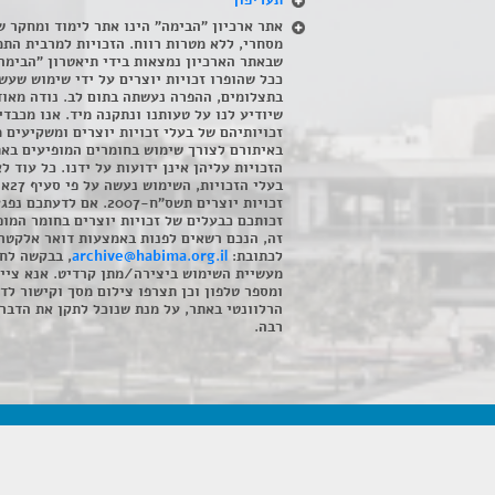
תעריפון
אתר ארכיון "הבימה" הינו אתר לימוד ומחקר ש
מסחרי, ללא מטרות רווח. הזכויות למרבית התמ
שבאתר הארכיון נמצאות בידי תיאטרון "הבימה
ככל שהופרו זכויות יוצרים על ידי שימוש שעשי
בתצלומים, ההפרה נעשתה בתום לב. נודה מאוד
שיודיע לנו על טעותנו ונתקנה מיד. אנו מכבדי
זכויותיהם של בעלי זכויות יוצרים ומשקיעים 
באיתורם לצורך שימוש בחומרים המופיעים בא
הזכויות עליהן אינן ידועות על ידנו. כל עוד ל
בעלי הזכויו
זכויות יוצרים תשס"ח-2007. אם לדעתכם 
זכותכם כבעלים של זכויות יוצרים בחומר המופ
זה, הנכם רשאים לפנות באמצעות דואר אלקטרו
לכתובת:
archive@habima.org.il
, בבקשה לח
מעשיית השימוש ביצירה/מתן קרדיט. אנא ציינ
ומספר טלפון וכן תצרפו צילום מסך וקישור לד
הרלוונטי באתר, על מנת שנוכל לתקן את הדבר.
רבה.