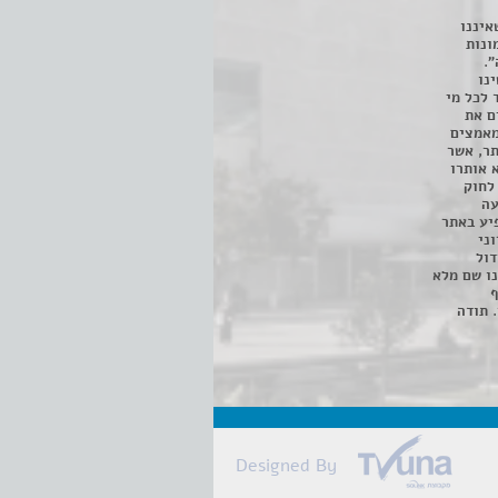
איננו
ונות
".
נו
 לכל מי
ם את
מאמצים
תר, אשר
א אותרו
ת, השימוש נעשה על פי סעיף 27א לחוק
נפגעה
יע באתר
ני
דול
ו שם מלא
ף
 תודה
Designed By