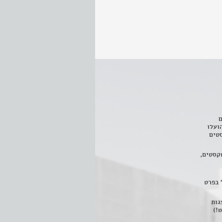
ם
3 מחזות, שהועלו
טים
קסטים,
 בפרט
 ניתן לצפות ב- 400 הצגות
!)