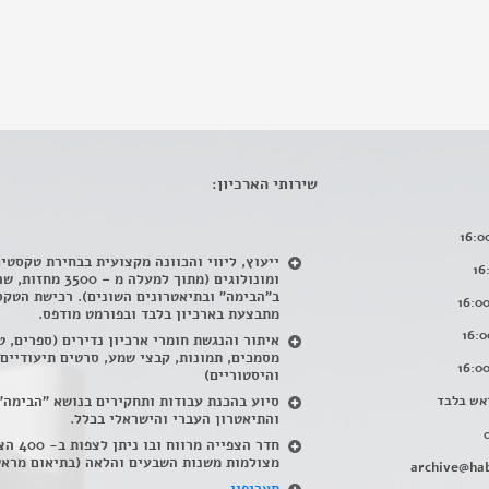
שירותי הארכיון:
ייעוץ, ליווי והכוונה מקצועית בבחירת טקסטי
ומונולוגים (מתוך למעלה מ – 500
ב"הבימה" ובתיאטרונים השונים). רכישת הטקס
מתבצעת בארכיון בלבד ובפורמט מודפס.
איתור והנגשת חומרי ארכיון נדירים
(
ספרים, ט
מסמכים, תמונות, קבצי שמע, סרטים תיעודיים
והיסטוריים)
אש בלבד
סיוע בהכנת עבודות ותחקירים בנושא "הבימה"
והתיאטרון העברי והישראלי בכלל
.
חדר הצפייה מרווח ובו
מצולמות משנות השבעים והלאה (בתיאום מראש
archive@hab